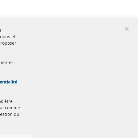
s
Close
 nous et
Cooki
Bar
proposer
nentes,
ertifiées
Sécurisé
Paiement
arque
entialité
as être
Plus de liens
base comme
gestion du
Protection des données
nt
Conditions générales
Politique d'annulation