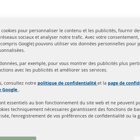
 cookies pour personnaliser le contenu et les publicités, fournir de
 réseaux sociaux et analyser notre trafic. Avec votre consentement,
y compris Google) pouvons utiliser vos données personnelles pour 
sonnalisées.
 données, par exemple, pour vous montrer des publicités plus perti
Toutes les pièces sont c
ctions avec les publicités et améliorer ses services.
aison en 24 heures
et
uits en stock
homologuées avec la m
s, consultez notre
politique de confidentialité
et la
page de confid
d'homologation e
de Google
.
sont essentiels au bon fonctionnement du site web et ne peuvent p
Quick Links
Service Clients
ookies techniquement nécessaires garantissent des fonctions de 
isée, l'enregistrement de vos préférences de confidentialité ou la 
Filtres à particules diesel (FPD)
à propos de nous
Catalyseur (CAT)
méthodes de payeme
Capteurs
livraison