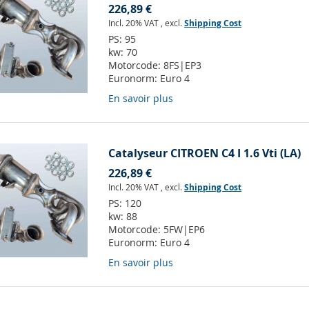
226,89 €
Incl. 20% VAT
,
excl.
Shipping Cost
PS:
95
kw:
70
Motorcode:
8FS|EP3
Euronorm:
Euro 4
En savoir plus
Catalyseur CITROEN C4 I 1.6 Vti (LA)
226,89 €
Incl. 20% VAT
,
excl.
Shipping Cost
PS:
120
kw:
88
Motorcode:
5FW|EP6
Euronorm:
Euro 4
En savoir plus