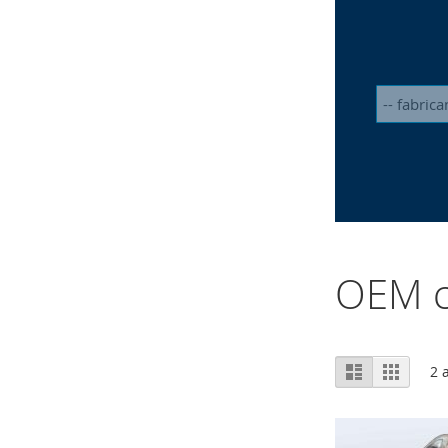
OEM c
Afficher
Liste
Grille
2
a
en