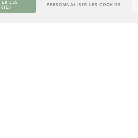
Matériel de montage
Contact
TER LES
PERSONNALISER LES COOKIES
KIES
Résilier le contrat
© 2023 ConTra Automotive GmbH. All Rights Reserved.