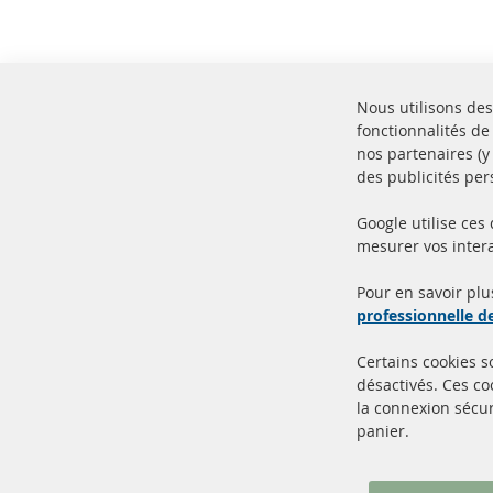
Nous utilisons des
fonctionnalités de
nos partenaires (
des publicités per
Google utilise ces
mesurer vos intera
100% de nouvelles pièces de
Livr
service TOP
Prod
Pour en savoir plu
professionnelle 
Certains cookies 
désactivés. Ces c
la connexion sécur
panier.
+49 (0) 4533 799000
Lun-Jeu: 09 - 17, Ven 09 - 16