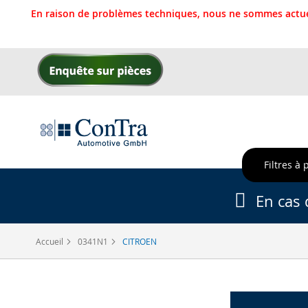
En raison de problèmes techniques, nous ne sommes actue
Allez
au
contenu
Filtres à 
En cas 
Accueil
0341N1
CITROEN