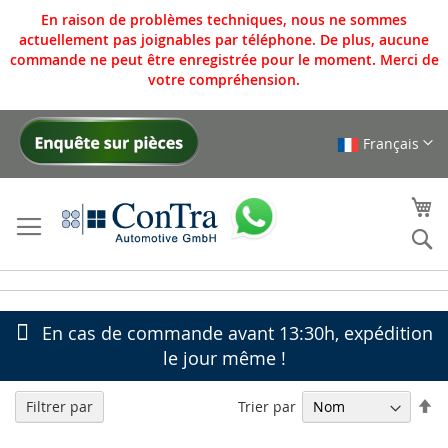
En raison de problèmes techniques, nous ne sommes
actuellement pas joignables par téléphone. De plus, aucune
commande ne peut être enregistrée pour le moment. Merci de
votre compréhension.
Français
Allez
au
contenu
Mo
Re
En cas de commande avant 13:30h, expédition
le jour même !
Pa
Trier par
Filtrer par
or
dé