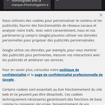
homologuées avec la
marque d'homologation e
Cl
Nous utilisons des cookies pour personnaliser le contenu et les
Co
Ba
publicités, fournir des fonctionnalités de réseaux sociaux et
analyser notre trafic. Avec votre consentement, nous et nos
partenaires (y compris Google) pouvons utiliser vos données
+49 (0) 4533 799000
personnelles pour proposer des publicités personnalisées.
Lun-Jeu: 09 - 17, Ven 09 - 16
Google utilise ces données, par exemple, pour vous montrer
info@contra-automotive.de
des publicités plus pertinentes, mesurer vos interactions avec
facebook
instagram
les publicités et améliorer ses services.
Quick Links
Service Clients
Pour en savoir plus, consultez notre
politique de
confidentialité
et la
page de confidentialité professionnelle de
Filtres à particules diesel
à propos de nous
Google
.
(FPD)
méthodes de payement
Catalyseur (CAT)
Certains cookies sont essentiels au bon fonctionnement du site
livraison
web et ne peuvent pas être désactivés. Ces cookies
Capteurs
techniquement nécessaires garantissent des fonctions de base
Contact
comme la connexion sécurisée, l'enregistrement de vos