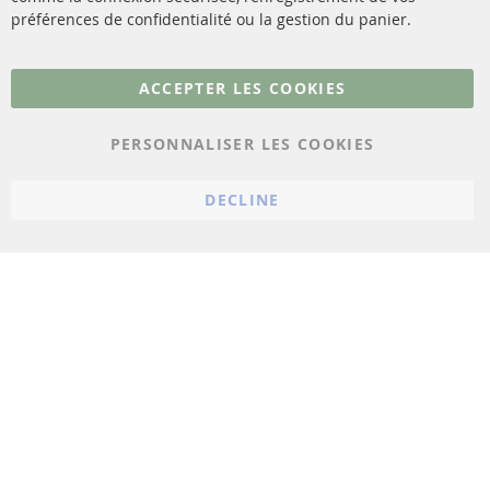
Matériel de montage
Résilier le contrat
préférences de confidentialité ou la gestion du panier.
Plus de liens
ACCEPTER LES COOKIES
Protection des données
PERSONNALISER LES COOKIES
Conditions générales
Politique d'annulation
DECLINE
Mentions légales
Paramètres du cookie
© 2023 ConTra Automotive GmbH. All Rights Reserved.