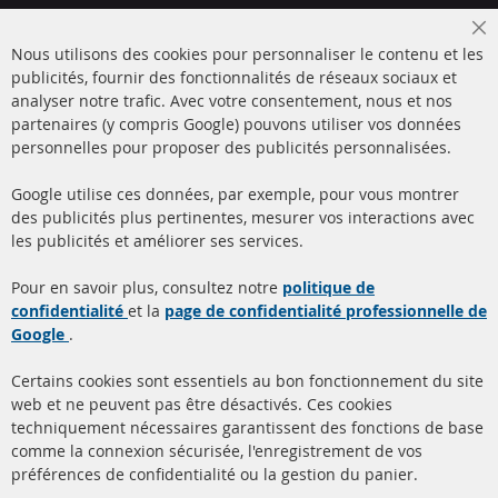
Cl
Nous utilisons des cookies pour personnaliser le contenu et les
Co
Ba
publicités, fournir des fonctionnalités de réseaux sociaux et
analyser notre trafic. Avec votre consentement, nous et nos
partenaires (y compris Google) pouvons utiliser vos données
+49 (0) 4533 799000
personnelles pour proposer des publicités personnalisées.
Lun-Jeu: 09 - 17, Ven 09 - 16
Google utilise ces données, par exemple, pour vous montrer
info@contra-automotive.de
des publicités plus pertinentes, mesurer vos interactions avec
facebook
instagram
les publicités et améliorer ses services.
Quick Links
Service Clients
Pour en savoir plus, consultez notre
politique de
confidentialité
et la
page de confidentialité professionnelle de
Filtres à particules diesel
à propos de nous
Google
.
(FPD)
méthodes de payement
Catalyseur (CAT)
Certains cookies sont essentiels au bon fonctionnement du site
livraison
web et ne peuvent pas être désactivés. Ces cookies
Capteurs
techniquement nécessaires garantissent des fonctions de base
Contact
comme la connexion sécurisée, l'enregistrement de vos
Matériel de montage
Résilier le contrat
préférences de confidentialité ou la gestion du panier.