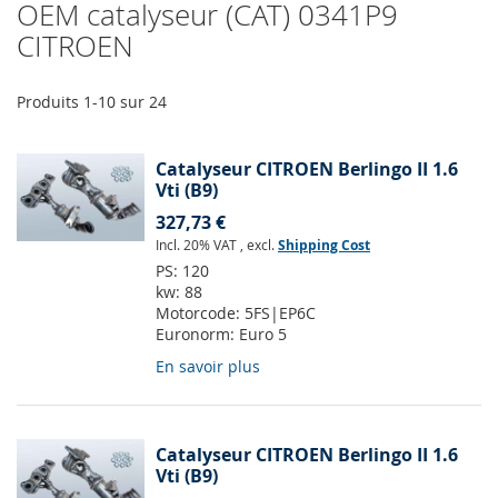
OEM catalyseur (CAT) 0341P9
CITROEN
Produits
1
-
10
sur
24
Catalyseur CITROEN Berlingo II 1.6
Vti (B9)
327,73 €
Incl. 20% VAT
,
excl.
Shipping Cost
PS:
120
kw:
88
Motorcode:
5FS|EP6C
Euronorm:
Euro 5
En savoir plus
Catalyseur CITROEN Berlingo II 1.6
Vti (B9)