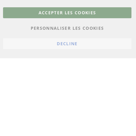
Plus de liens
ACCEPTER LES COOKIES
Protection des données
PERSONNALISER LES COOKIES
Conditions générales
Politique d'annulation
DECLINE
Mentions légales
Paramètres du cookie
© 2023 ConTra Automotive GmbH. All Rights Reserved.