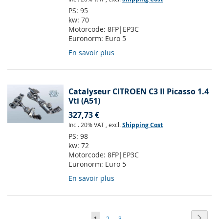
PS:
95
kw:
70
Motorcode:
8FP|EP3C
Euronorm:
Euro 5
En savoir plus
Catalyseur CITROEN C3 II Picasso 1.4
Vti (A51)
327,73 €
Incl. 20% VAT
,
excl.
Shipping Cost
PS:
98
kw:
72
Motorcode:
8FP|EP3C
Euronorm:
Euro 5
En savoir plus
Page
Page
Suiva
Vous
Page
Page
1
2
3