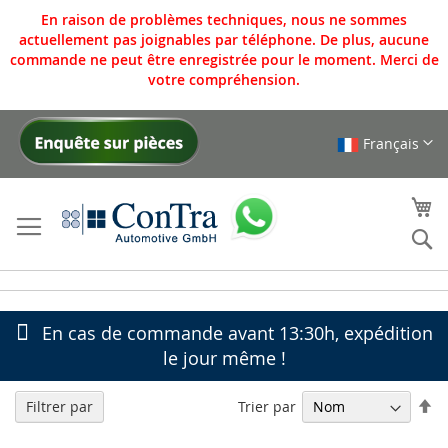
En raison de problèmes techniques, nous ne sommes
actuellement pas joignables par téléphone. De plus, aucune
commande ne peut être enregistrée pour le moment. Merci de
votre compréhension.
Français
Allez
au
contenu
Mo
Re
En cas de commande avant 13:30h, expédition
le jour même !
Pa
Trier par
Filtrer par
or
dé