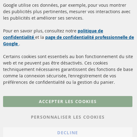
Google utilise ces données, par exemple, pour vous montrer
info@contra-automotive.de
des publicités plus pertinentes, mesurer vos interactions avec
facebook
instagram
les publicités et améliorer ses services.
Quick Links
Service Clients
Pour en savoir plus, consultez notre
politique de
confidentialité
et la
page de confidentialité professionnelle de
Filtres à particules diesel
à propos de nous
Google
.
(FPD)
méthodes de payement
Catalyseur (CAT)
Certains cookies sont essentiels au bon fonctionnement du site
livraison
web et ne peuvent pas être désactivés. Ces cookies
Capteurs
techniquement nécessaires garantissent des fonctions de base
Contact
comme la connexion sécurisée, l'enregistrement de vos
Matériel de montage
Résilier le contrat
préférences de confidentialité ou la gestion du panier.
Plus de liens
ACCEPTER LES COOKIES
Protection des données
PERSONNALISER LES COOKIES
Conditions générales
Politique d'annulation
DECLINE