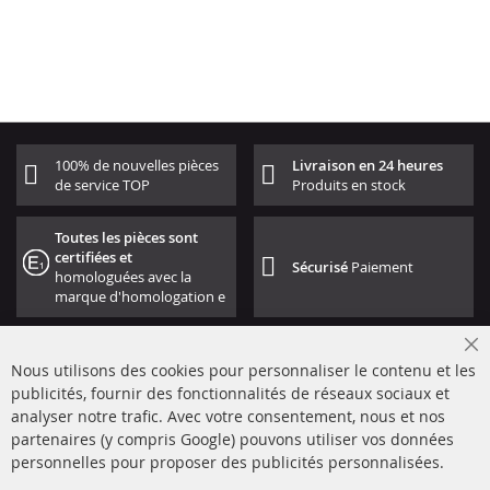
100% de nouvelles pièces
Livraison en 24 heures
de service TOP
Produits en stock
Toutes les pièces sont
certifiées et
Sécurisé
Paiement
homologuées avec la
marque d'homologation e
Cl
Nous utilisons des cookies pour personnaliser le contenu et les
Co
Ba
publicités, fournir des fonctionnalités de réseaux sociaux et
analyser notre trafic. Avec votre consentement, nous et nos
partenaires (y compris Google) pouvons utiliser vos données
+49 (0) 4533 799000
personnelles pour proposer des publicités personnalisées.
Lun-Jeu: 09 - 17, Ven 09 - 16