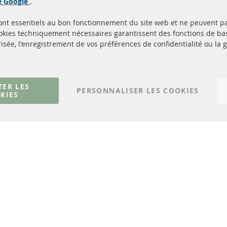
de Google
.
sont essentiels au bon fonctionnement du site web et ne peuvent p
Quick Links
Service Clients
ookies techniquement nécessaires garantissent des fonctions de 
isée, l'enregistrement de vos préférences de confidentialité ou la 
Filtres à particules diesel (FPD)
à propos de nous
Catalyseur (CAT)
méthodes de payeme
Capteurs
livraison
Matériel de montage
Contact
TER LES
PERSONNALISER LES COOKIES
KIES
Résilier le contrat
© 2023 ConTra Automotive GmbH. All Rights Reserved.