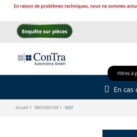
En raison de problèmes techniques, nous ne sommes actue
Allez
au
contenu
Filtres à 
En cas 
Accueil
06F253031NX
SEAT