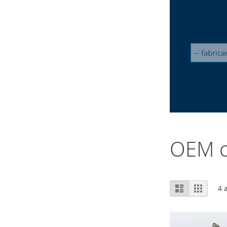
OEM c
Afficher
Liste
Grille
4
a
en