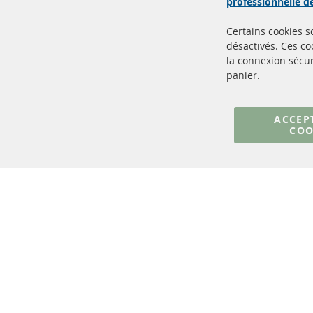
professionnelle 
Certains cookies 
désactivés. Ces c
la connexion sécur
panier.
+49 (0) 4533 799000
Lun-Jeu: 09 - 17, Ven 09 - 16
ACCEP
COO
info@contra-automotive.de
facebook
instagram