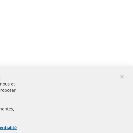
s
Close
 nous et
Cooki
Bar
proposer
nentes,
ertifiées
Sécurisé
Paiement
arque
entialité