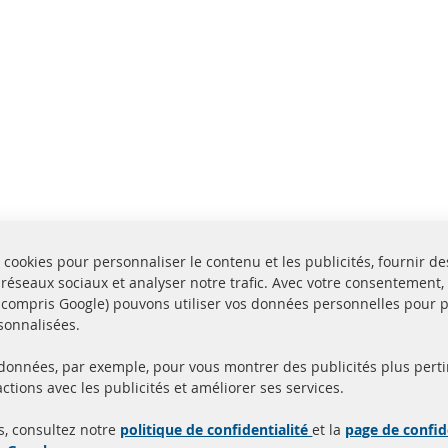
 cookies pour personnaliser le contenu et les publicités, fournir de
 réseaux sociaux et analyser notre trafic. Avec votre consentement,
y compris Google) pouvons utiliser vos données personnelles pour 
sonnalisées.
 données, par exemple, pour vous montrer des publicités plus perti
Toutes les pièces sont c
ctions avec les publicités et améliorer ses services.
aison en 24 heures
et
uits en stock
homologuées avec la m
s, consultez notre
politique de confidentialité
et la
page de confid
d'homologation e