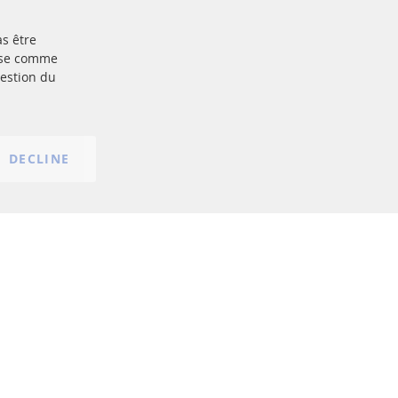
as être
Plus de liens
base comme
gestion du
Protection des données
nt
Conditions générales
Politique d'annulation
Mentions légales
DECLINE
Paramètres du cookie