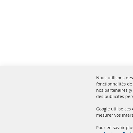
Nous utilisons des
fonctionnalités de
nos partenaires (
des publicités per
Google utilise ces
mesurer vos intera
100% de nouvelles pièces de
Livr
service TOP
Prod
Pour en savoir plu