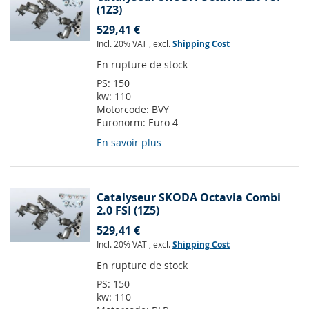
(1Z3)
529,41 €
Incl. 20% VAT
,
excl.
Shipping Cost
En rupture de stock
PS:
150
kw:
110
Motorcode:
BVY
Euronorm:
Euro 4
En savoir plus
Catalyseur SKODA Octavia Combi
2.0 FSI (1Z5)
529,41 €
Incl. 20% VAT
,
excl.
Shipping Cost
En rupture de stock
PS:
150
kw:
110