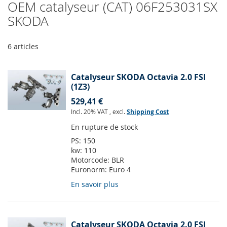
OEM catalyseur (CAT) 06F253031SX
SKODA
6
articles
Catalyseur SKODA Octavia 2.0 FSI
(1Z3)
529,41 €
Incl. 20% VAT
,
excl.
Shipping Cost
En rupture de stock
PS:
150
kw:
110
Motorcode:
BLR
Euronorm:
Euro 4
En savoir plus
Catalyseur SKODA Octavia 2.0 FSI