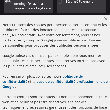
Sécurisé
Paiement
homologuées avec la
marque d'homologation e
Cl
Nous utilisons des cookies pour personnaliser le contenu et les
Co
Ba
publicités, fournir des fonctionnalités de réseaux sociaux et
analyser notre trafic. Avec votre consentement, nous et nos
partenaires (y compris Google) pouvons utiliser vos données
+49 (0) 4533 799000
personnelles pour proposer des publicités personnalisées.
Lun-Jeu: 09 - 17, Ven 09 - 16
Google utilise ces données, par exemple, pour vous montrer
info@contra-automotive.de
des publicités plus pertinentes, mesurer vos interactions avec
facebook
instagram
les publicités et améliorer ses services.
Quick Links
Service Clients
Pour en savoir plus, consultez notre
politique de
confidentialité
et la
page de confidentialité professionnelle de
Filtres à particules diesel
à propos de nous
Google
.
(FPD)
méthodes de payement
Catalyseur (CAT)
Certains cookies sont essentiels au bon fonctionnement du site
livraison
web et ne peuvent pas être désactivés. Ces cookies
Capteurs
techniquement nécessaires garantissent des fonctions de base
Contact