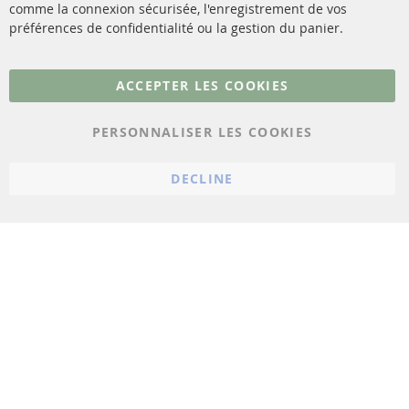
comme la connexion sécurisée, l'enregistrement de vos
Matériel de montage
Résilier le contrat
préférences de confidentialité ou la gestion du panier.
Plus de liens
ACCEPTER LES COOKIES
Protection des données
PERSONNALISER LES COOKIES
Conditions générales
Politique d'annulation
DECLINE
Mentions légales
Paramètres du cookie
© 2023 ConTra Automotive GmbH. All Rights Reserved.