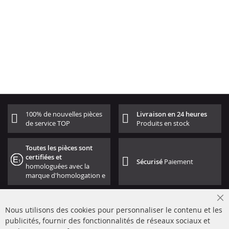
100% de nouvelles pièces
Livraison en 24 heures
de service TOP
Produits en stock
Toutes les pièces sont
certifiées et
Sécurisé
Paiement
homologuées avec la
marque d'homologation e
Cl
Nous utilisons des cookies pour personnaliser le contenu et les
Co
Ba
publicités, fournir des fonctionnalités de réseaux sociaux et