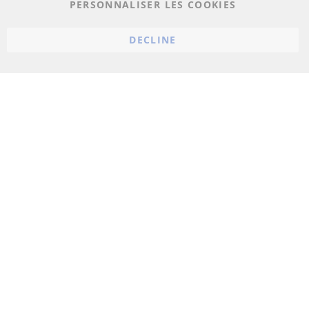
PERSONNALISER LES COOKIES
Conditions générales
Politique d'annulation
DECLINE
Mentions légales
Paramètres du cookie
© 2023 ConTra Automotive GmbH. All Rights Reserved.