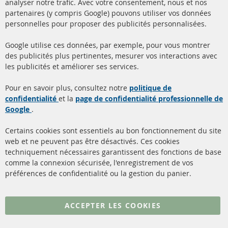
analyser notre trafic. Avec votre consentement, nous et nos
partenaires (y compris Google) pouvons utiliser vos données
+49 (0) 4533 799000
personnelles pour proposer des publicités personnalisées.
Lun-Jeu: 09 - 17, Ven 09 - 16
Google utilise ces données, par exemple, pour vous montrer
info@contra-automotive.de
des publicités plus pertinentes, mesurer vos interactions avec
facebook
instagram
les publicités et améliorer ses services.
Quick Links
Service Clients
Pour en savoir plus, consultez notre
politique de
confidentialité
et la
page de confidentialité professionnelle de
Filtres à particules diesel
à propos de nous
Google
.
(FPD)
méthodes de payement
Catalyseur (CAT)
Certains cookies sont essentiels au bon fonctionnement du site
livraison
web et ne peuvent pas être désactivés. Ces cookies
Capteurs
techniquement nécessaires garantissent des fonctions de base
Contact
comme la connexion sécurisée, l'enregistrement de vos
Matériel de montage
Résilier le contrat
préférences de confidentialité ou la gestion du panier.
Plus de liens
ACCEPTER LES COOKIES
Protection des données