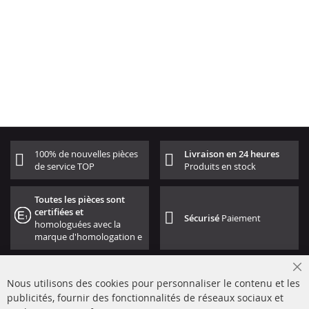
100% de nouvelles pièces
Livraison en 24 heures
de service TOP
Produits en stock
Toutes les pièces sont
certifiées et
Sécurisé
Paiement
homologuées avec la
marque d'homologation e
Cl
Nous utilisons des cookies pour personnaliser le contenu et les
Co
Ba
publicités, fournir des fonctionnalités de réseaux sociaux et