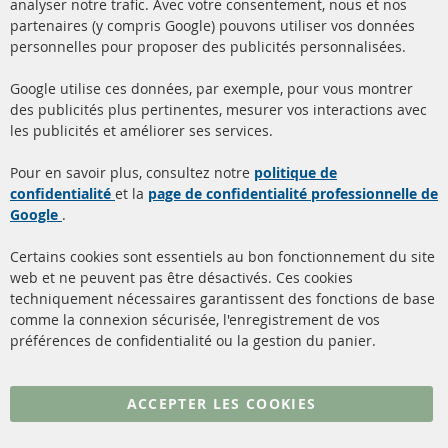
analyser notre trafic. Avec votre consentement, nous et nos
partenaires (y compris Google) pouvons utiliser vos données
+49 (0) 4533 799000
personnelles pour proposer des publicités personnalisées.
Lun-Jeu: 09 - 17, Ven 09 - 16
Google utilise ces données, par exemple, pour vous montrer
info@contra-automotive.de
des publicités plus pertinentes, mesurer vos interactions avec
facebook
instagram
les publicités et améliorer ses services.
Quick Links
Service Clients
Pour en savoir plus, consultez notre
politique de
confidentialité
et la
page de confidentialité professionnelle de
Filtres à particules diesel
à propos de nous
Google
.
(FPD)
méthodes de payement
Catalyseur (CAT)
Certains cookies sont essentiels au bon fonctionnement du site
livraison
web et ne peuvent pas être désactivés. Ces cookies
Capteurs
techniquement nécessaires garantissent des fonctions de base
Contact
comme la connexion sécurisée, l'enregistrement de vos
Matériel de montage
Résilier le contrat
préférences de confidentialité ou la gestion du panier.
Plus de liens
ACCEPTER LES COOKIES
Protection des données