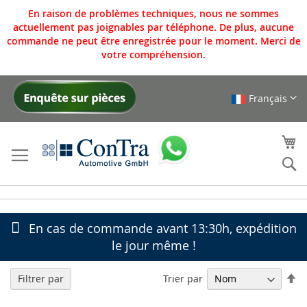
En raison de problèmes techniques, nous ne sommes
actuellement pas joignables par téléphone. De plus, aucune
commande ne peut être enregistrée pour le moment. Merci de
votre compréhension.
Français
Allez
au
contenu
Mo
Re
En cas de commande avant 13:30h, expédition
le jour même !
Pa
Trier par
Filtrer par
or
dé