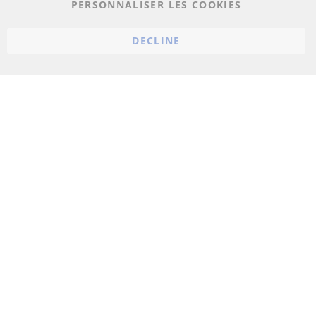
PERSONNALISER LES COOKIES
Conditions générales
Politique d'annulation
DECLINE
Mentions légales
Paramètres du cookie
© 2023 ConTra Automotive GmbH. All Rights Reserved.