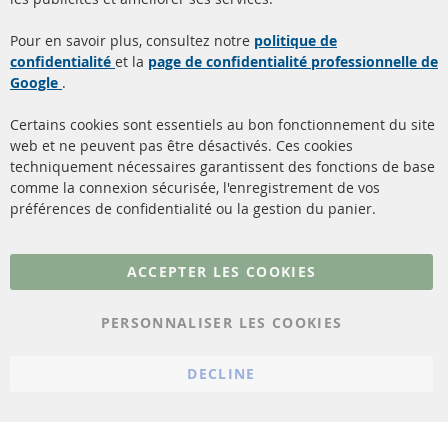
Quick Links
Service Clients
Pour en savoir plus, consultez notre
politique de
confidentialité
et la
page de confidentialité professionnelle de
Filtres à particules diesel
à propos de nous
Google
.
(FPD)
méthodes de payement
Catalyseur (CAT)
Certains cookies sont essentiels au bon fonctionnement du site
livraison
web et ne peuvent pas être désactivés. Ces cookies
Capteurs
techniquement nécessaires garantissent des fonctions de base
Contact
comme la connexion sécurisée, l'enregistrement de vos
Matériel de montage
Résilier le contrat
préférences de confidentialité ou la gestion du panier.
Plus de liens
ACCEPTER LES COOKIES
Protection des données
PERSONNALISER LES COOKIES
Conditions générales
Politique d'annulation
DECLINE
Mentions légales
Paramètres du cookie