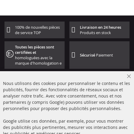
100% de nouvelles pièces
Livraison en 24 heures
de service TOP
Produits en stock
Toutes les pièces sont
certifiées et
Sécurisé
Paiement
homologuées avec la
marque d'homologation e
Cl
Nous utilisons des cookies pour personnaliser le contenu et les
Co
Ba
publicités, fournir des fonctionnalités de réseaux sociaux et
analyser notre trafic. Avec votre consentement, nous et nos
partenaires (y compris Google) pouvons utiliser vos données
+49 (0) 4533 799000
personnelles pour proposer des publicités personnalisées.
Lun-Jeu: 09 - 17, Ven 09 - 16
Google utilise ces données, par exemple, pour vous montrer
info@contra-automotive.de
des publicités plus pertinentes, mesurer vos interactions avec
facebook
instagram
les publicités et améliorer ses services.