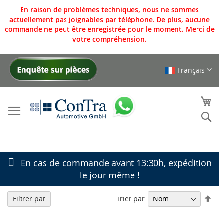
En raison de problèmes techniques, nous ne sommes
actuellement pas joignables par téléphone. De plus, aucune
commande ne peut être enregistrée pour le moment. Merci de
votre compréhension.
Français
Allez
au
contenu
Mo
Re
En cas de commande avant 13:30h, expédition
le jour même !
Pa
Trier par
Filtrer par
or
dé