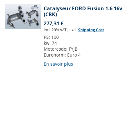
Catalyseur FORD Fusion 1.6 16v
(CBK)
277,31 €
Incl. 20% VAT
,
excl.
Shipping Cost
PS:
100
kw:
74
Motorcode:
FYJB
Euronorm:
Euro 4
En savoir plus