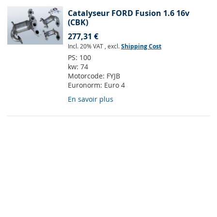
Catalyseur FORD Fusion 1.6 16v
(CBK)
277,31 €
Incl. 20% VAT
,
excl.
Shipping Cost
PS:
100
kw:
74
Motorcode:
FYJB
Euronorm:
Euro 4
En savoir plus