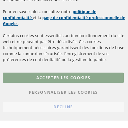
Quick Links
Service Clients
Pour en savoir plus, consultez notre
politique de
confidentialité
et la
page de confidentialité professionnelle de
Filtres à particules diesel
à propos de nous
Google
.
(FPD)
méthodes de payement
Catalyseur (CAT)
Certains cookies sont essentiels au bon fonctionnement du site
livraison
web et ne peuvent pas être désactivés. Ces cookies
Capteurs
techniquement nécessaires garantissent des fonctions de base
Contact
comme la connexion sécurisée, l'enregistrement de vos
Matériel de montage
Résilier le contrat
préférences de confidentialité ou la gestion du panier.
Plus de liens
ACCEPTER LES COOKIES
Protection des données
PERSONNALISER LES COOKIES
Conditions générales
Politique d'annulation
DECLINE
Mentions légales
Paramètres du cookie