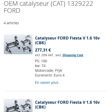
OEM catalyseur (CAT) 1329222
FORD
4
articles
Catalyseur FORD Fiesta V 1.6 16v
(CBK)
277,31 €
Incl. 20% VAT
,
excl.
Shipping Cost
PS:
100
kw:
74
Motorcode:
FYJA
Euronorm:
Euro 4
En savoir plus
Catalyseur FORD Fiesta V 1.6 16v
(CBK)