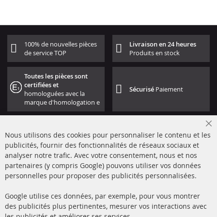
100% de nouvelles pièces
Livraison en 24 heures
de service TOP
Produits en stock
Toutes les pièces sont
certifiées et
Sécurisé
Paiement
homologuées avec la
marque d'homologation e
Cl
Nous utilisons des cookies pour personnaliser le contenu et les
Co
Ba
publicités, fournir des fonctionnalités de réseaux sociaux et
analyser notre trafic. Avec votre consentement, nous et nos
partenaires (y compris Google) pouvons utiliser vos données
+49 (0) 4533 799000
personnelles pour proposer des publicités personnalisées.
Lun-Jeu: 09 - 17, Ven 09 - 16
Google utilise ces données, par exemple, pour vous montrer
info@contra-automotive.de
des publicités plus pertinentes, mesurer vos interactions avec
facebook
instagram
les publicités et améliorer ses services.