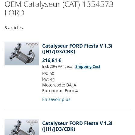
OEM Catalyseur (CAT) 1354573
FORD
3
articles
Catalyseur FORD Fiesta V 1.3i
(JH1/JD3/CBK)
216,81 €
Incl. 20% VAT
,
excl.
Shipping Cost
PS:
60
kw:
44
Motorcode:
BAJA
Euronorm:
Euro 4
En savoir plus
Catalyseur FORD Fiesta V 1.3i
(JH1/JD3/CBK)