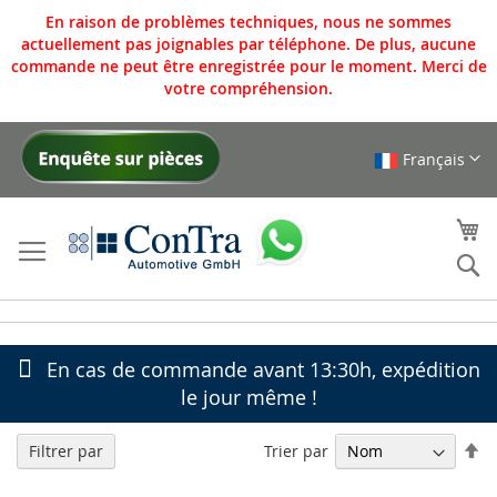
En raison de problèmes techniques, nous ne sommes
actuellement pas joignables par téléphone. De plus, aucune
commande ne peut être enregistrée pour le moment. Merci de
votre compréhension.
Français
Allez
au
contenu
Mo
Re
En cas de commande avant 13:30h, expédition
le jour même !
Pa
Trier par
Filtrer par
or
dé