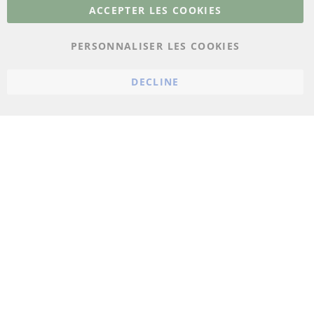
Plus de liens
ACCEPTER LES COOKIES
Protection des données
PERSONNALISER LES COOKIES
Conditions générales
Politique d'annulation
DECLINE
Mentions légales
Paramètres du cookie
© 2023 ConTra Automotive GmbH. All Rights Reserved.