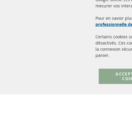
mesurer vos intera
100% de nouvelles pièces de
Livr
service TOP
Prod
Pour en savoir plu
professionnelle 
Certains cookies 
désactivés. Ces c
la connexion sécur
panier.
+49 (0) 4533 799000
Lun-Jeu: 09 - 17, Ven 09 - 16
ACCEP
COO
info@contra-automotive.de
facebook
instagram