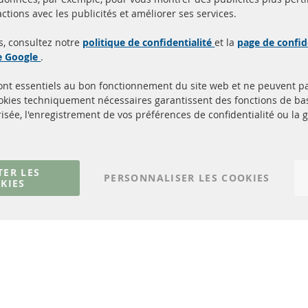
Toutes les pièces sont c
ctions avec les publicités et améliorer ses services.
aison en 24 heures
et
uits en stock
homologuées avec la m
s, consultez notre
politique de confidentialité
et la
page de confid
d'homologation e
de Google
.
sont essentiels au bon fonctionnement du site web et ne peuvent p
Quick Links
Service Clients
ookies techniquement nécessaires garantissent des fonctions de 
isée, l'enregistrement de vos préférences de confidentialité ou la 
Filtres à particules diesel (FPD)
à propos de nous
Catalyseur (CAT)
méthodes de payeme
Capteurs
livraison
Matériel de montage
Contact
TER LES
PERSONNALISER LES COOKIES
KIES
Résilier le contrat
© 2023 ConTra Automotive GmbH. All Rights Reserved.