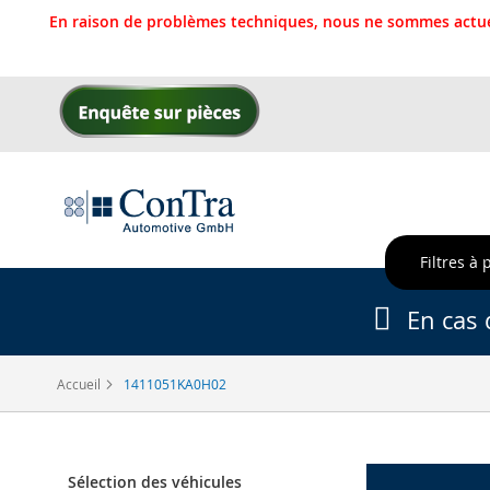
En raison de problèmes techniques, nous ne sommes actue
Allez
au
contenu
Filtres à 
En cas 
Accueil
1411051KA0H02
Sélection des véhicules