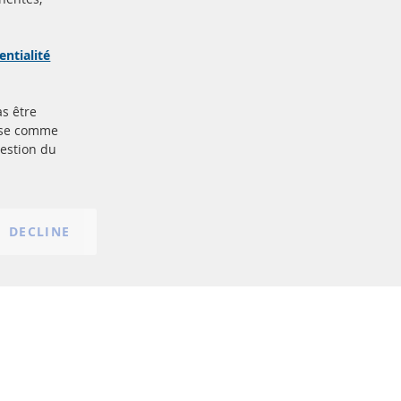
ertifiées
Sécurisé
Paiement
arque
entialité
as être
Plus de liens
base comme
gestion du
Protection des données
nt
Conditions générales
Politique d'annulation
Mentions légales
DECLINE
Paramètres du cookie