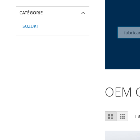
CATÉGORIE
SUZUKI
OEM C
Afficher
Liste
Grille
1
a
en