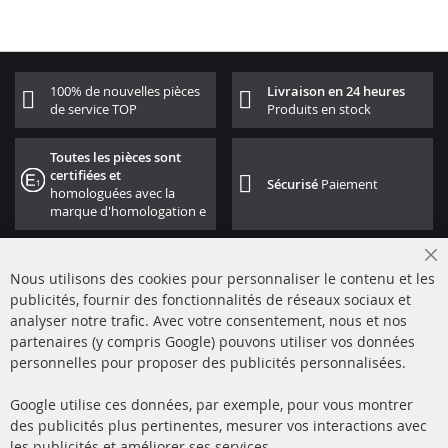
100% de nouvelles pièces
Livraison en 24 heures
de service TOP
Produits en stock
Toutes les pièces sont
certifiées et
Sécurisé
Paiement
homologuées avec la
marque d'homologation e
Cl
Nous utilisons des cookies pour personnaliser le contenu et les
Co
Ba
publicités, fournir des fonctionnalités de réseaux sociaux et
analyser notre trafic. Avec votre consentement, nous et nos
partenaires (y compris Google) pouvons utiliser vos données
+49 (0) 4533 799000
personnelles pour proposer des publicités personnalisées.
Lun-Jeu: 09 - 17, Ven 09 - 16
Google utilise ces données, par exemple, pour vous montrer
info@contra-automotive.de
des publicités plus pertinentes, mesurer vos interactions avec
facebook
instagram
les publicités et améliorer ses services.