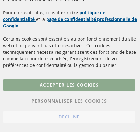
Quick Links
Service Clients
Pour en savoir plus, consultez notre
politique de
confidentialité
et la
page de confidentialité professionnelle de
Filtres à particules diesel
à propos de nous
Google
.
(FPD)
méthodes de payement
Catalyseur (CAT)
Certains cookies sont essentiels au bon fonctionnement du site
livraison
web et ne peuvent pas être désactivés. Ces cookies
Capteurs
techniquement nécessaires garantissent des fonctions de base
Contact
comme la connexion sécurisée, l'enregistrement de vos
Matériel de montage
Résilier le contrat
préférences de confidentialité ou la gestion du panier.
Plus de liens
ACCEPTER LES COOKIES
Protection des données
PERSONNALISER LES COOKIES
Conditions générales
Politique d'annulation
DECLINE
Mentions légales
Paramètres du cookie