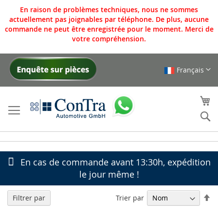
En raison de problèmes techniques, nous ne sommes
actuellement pas joignables par téléphone. De plus, aucune
commande ne peut être enregistrée pour le moment. Merci de
votre compréhension.
Français
Allez
au
contenu
Mo
Re
En cas de commande avant 13:30h, expédition
le jour même !
Pa
Trier par
Filtrer par
or
dé