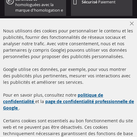
Sécurisé
Paiement
homologuées avec la
marque d'homologation e
Cl
Nous utilisons des cookies pour personnaliser le contenu et les
Co
Ba
publicités, fournir des fonctionnalités de réseaux sociaux et
analyser notre trafic. Avec votre consentement, nous et nos
partenaires (y compris Google) pouvons utiliser vos données
+49 (0) 4533 799000
personnelles pour proposer des publicités personnalisées.
Lun-Jeu: 09 - 17, Ven 09 - 16
Google utilise ces données, par exemple, pour vous montrer
info@contra-automotive.de
des publicités plus pertinentes, mesurer vos interactions avec
facebook
instagram
les publicités et améliorer ses services.
Quick Links
Service Clients
Pour en savoir plus, consultez notre
politique de
confidentialité
et la
page de confidentialité professionnelle de
Filtres à particules diesel
à propos de nous
Google
.
(FPD)
méthodes de payement
Catalyseur (CAT)
Certains cookies sont essentiels au bon fonctionnement du site
livraison
web et ne peuvent pas être désactivés. Ces cookies
Capteurs
techniquement nécessaires garantissent des fonctions de base
Contact