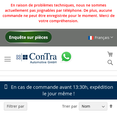
En raison de problèmes techniques, nous ne sommes
actuellement pas joignables par téléphone. De plus, aucune
commande ne peut être enregistrée pour le moment. Merci de
votre compréhension.
Français
Allez
au
contenu
Mo
Re
En cas de commande avant 13:30h, expédition
le jour même !
Pa
Trier par
Filtrer par
or
dé