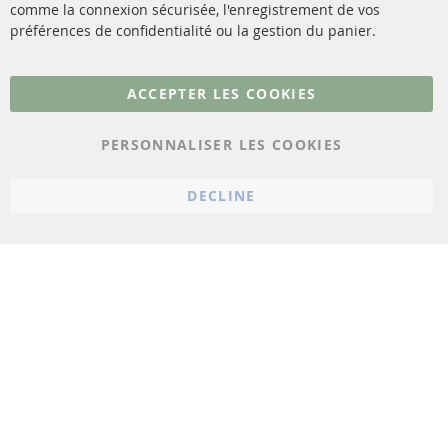
comme la connexion sécurisée, l'enregistrement de vos
Matériel de montage
Résilier le contrat
préférences de confidentialité ou la gestion du panier.
Plus de liens
ACCEPTER LES COOKIES
Protection des données
PERSONNALISER LES COOKIES
Conditions générales
Politique d'annulation
DECLINE
Mentions légales
Paramètres du cookie
© 2023 ConTra Automotive GmbH. All Rights Reserved.