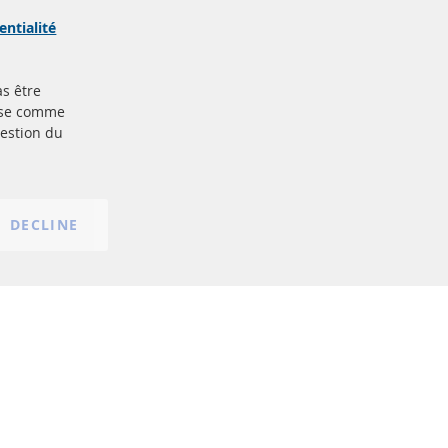
Sécurisé
Paiement
arque
entialité
as être
Plus de liens
base comme
gestion du
Protection des données
nt
Conditions générales
Politique d'annulation
Mentions légales
DECLINE
Paramètres du cookie