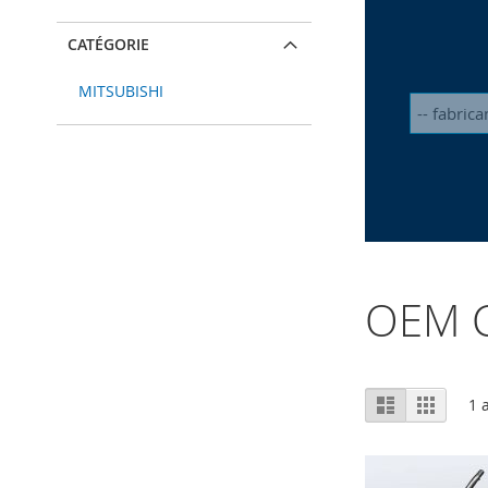
CATÉGORIE
MITSUBISHI
OEM C
Afficher
Liste
Grille
1
a
en