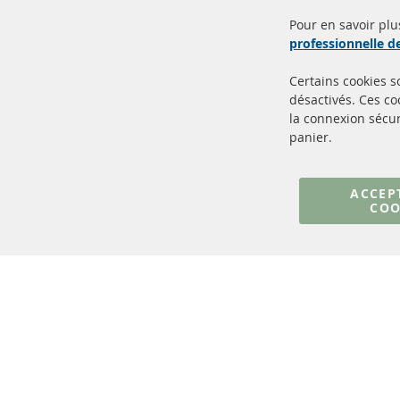
service TOP
Prod
Pour en savoir plu
professionnelle 
Certains cookies 
désactivés. Ces c
la connexion sécur
panier.
+49 (0) 4533 799000
Lun-Jeu: 09 - 17, Ven 09 - 16
ACCEP
COO
info@contra-automotive.de
facebook
instagram