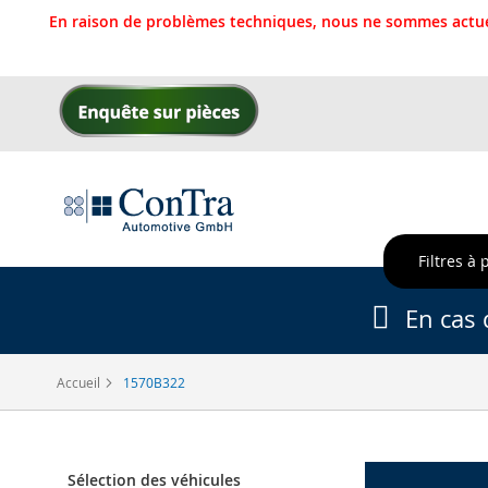
En raison de problèmes techniques, nous ne sommes actue
Allez
au
contenu
Filtres à 
En cas 
Accueil
1570B322
Sélection des véhicules