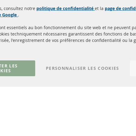
uits en stock
homologuées avec la m
s, consultez notre
politique de confidentialité
et la
page de confid
d'homologation e
de Google
.
sont essentiels au bon fonctionnement du site web et ne peuvent p
Quick Links
Service Clients
ookies techniquement nécessaires garantissent des fonctions de 
isée, l'enregistrement de vos préférences de confidentialité ou la 
Filtres à particules diesel (FPD)
à propos de nous
Catalyseur (CAT)
méthodes de payeme
Capteurs
livraison
Matériel de montage
Contact
TER LES
PERSONNALISER LES COOKIES
KIES
Résilier le contrat
© 2023 ConTra Automotive GmbH. All Rights Reserved.