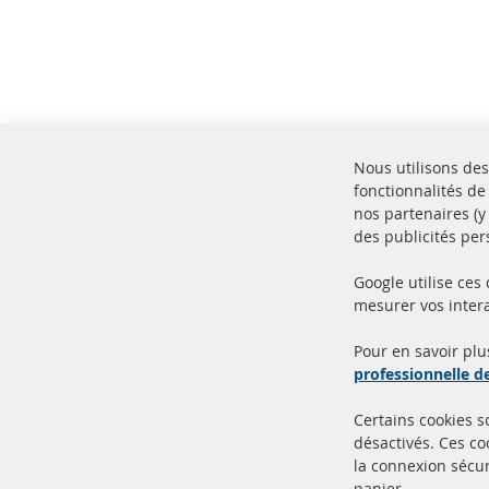
Nous utilisons des
fonctionnalités de
nos partenaires (
des publicités per
Google utilise ces
mesurer vos intera
100% de nouvelles pièces de
Livr
service TOP
Prod
Pour en savoir plu
professionnelle 
Certains cookies 
désactivés. Ces c
la connexion sécur
panier.