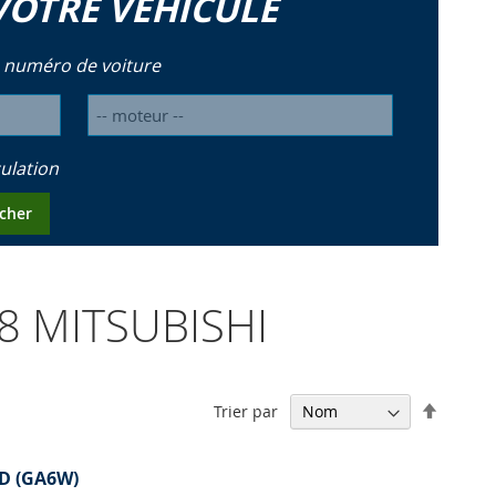
VOTRE VÉHICULE
 numéro de voiture
ulation
cher
28 MITSUBISHI
Par
Trier par
ordre
décrois
-D (GA6W)