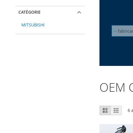
CATÉGORIE
MITSUBISHI
OEM C
Afficher
Liste
Grille
6
a
en