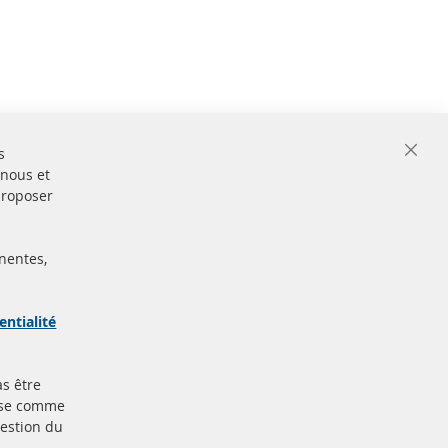
s
Close
 nous et
Cooki
Bar
proposer
nentes,
ertifiées
Sécurisé
Paiement
arque
entialité
as être
Plus de liens
base comme
gestion du
Protection des données