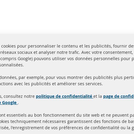
 cookies pour personnaliser le contenu et les publicités, fournir de
 réseaux sociaux et analyser notre trafic. Avec votre consentement,
y compris Google) pouvons utiliser vos données personnelles pour 
sonnalisées.
 données, par exemple, pour vous montrer des publicités plus perti
Toutes les pièces sont c
ctions avec les publicités et améliorer ses services.
aison en 24 heures
et
uits en stock
homologuées avec la m
s, consultez notre
politique de confidentialité
et la
page de confid
d'homologation e
de Google
.
sont essentiels au bon fonctionnement du site web et ne peuvent p
Quick Links
Service Clients
ookies techniquement nécessaires garantissent des fonctions de 
isée, l'enregistrement de vos préférences de confidentialité ou la 
Filtres à particules diesel (FPD)
à propos de nous