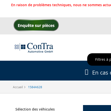
En raison de problèmes techniques, nous ne sommes actue
Allez
au
contenu
Filtres à 
En cas 
Accueil
1584A628
Sélection des véhicules