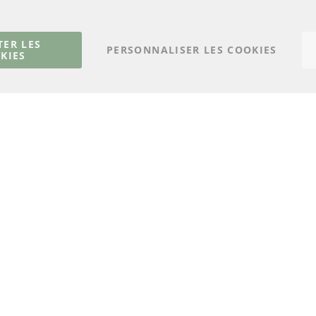
Catalyseur (CAT)
méthodes de payeme
Capteurs
livraison
Matériel de montage
Contact
TER LES
PERSONNALISER LES COOKIES
KIES
Résilier le contrat
© 2023 ConTra Automotive GmbH. All Rights Reserved.