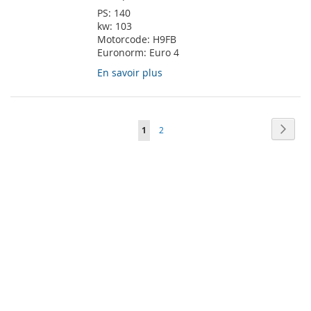
PS:
140
kw:
103
Motorcode:
H9FB
Euronorm:
Euro 4
En savoir plus
Page
Page
Suiva
Vous
Page
1
2
lisez
actuellement
la
page