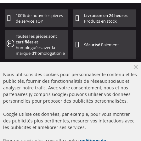
100% de nouvelles pièces
Livraison en 24 heures
de service TOP
Produits en stock
Toutes les pièces sont
certifiées et
Sécurisé
Paiement
homologuées avec la
marque d'homologation e
Cl
Nous utilisons des cookies pour personnaliser le contenu et les
Co
Ba
publicités, fournir des fonctionnalités de réseaux sociaux et
analyser notre trafic. Avec votre consentement, nous et nos
partenaires (y compris Google) pouvons utiliser vos données
+49 (0) 4533 799000
personnelles pour proposer des publicités personnalisées.
Lun-Jeu: 09 - 17, Ven 09 - 16
Google utilise ces données, par exemple, pour vous montrer
info@contra-automotive.de
des publicités plus pertinentes, mesurer vos interactions avec
facebook
instagram
les publicités et améliorer ses services.
Quick Links
Service Clients
Pour en savoir plus, consultez notre
politique de