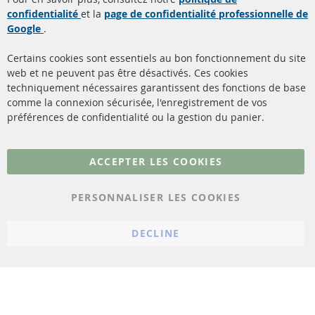
confidentialité
et la
page de confidentialité professionnelle de
Filtres à particules diesel
à propos de nous
Google
.
(FPD)
méthodes de payement
Catalyseur (CAT)
Certains cookies sont essentiels au bon fonctionnement du site
livraison
web et ne peuvent pas être désactivés. Ces cookies
Capteurs
techniquement nécessaires garantissent des fonctions de base
Contact
comme la connexion sécurisée, l'enregistrement de vos
Matériel de montage
Résilier le contrat
préférences de confidentialité ou la gestion du panier.
Plus de liens
ACCEPTER LES COOKIES
Protection des données
PERSONNALISER LES COOKIES
Conditions générales
Politique d'annulation
DECLINE
Mentions légales
Paramètres du cookie