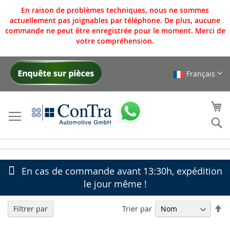
En raison de problèmes techniques, nous ne sommes
actuellement pas joignables par téléphone. De plus, aucune
commande ne peut être enregistrée pour le moment. Merci de
votre compréhension.
Français
Allez
au
contenu
Mo
Re
En cas de commande avant 13:30h, expédition
le jour même !
Pa
Trier par
Filtrer par
or
dé