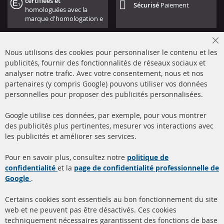
certifiées et
Sécurisé
Paiement
homologuées avec la
marque d'homologation e
Cl
Nous utilisons des cookies pour personnaliser le contenu et les
Co
Ba
publicités, fournir des fonctionnalités de réseaux sociaux et
analyser notre trafic. Avec votre consentement, nous et nos
partenaires (y compris Google) pouvons utiliser vos données
+49 (0) 4533 799000
personnelles pour proposer des publicités personnalisées.
Lun-Jeu: 09 - 17, Ven 09 - 16
Google utilise ces données, par exemple, pour vous montrer
info@contra-automotive.de
des publicités plus pertinentes, mesurer vos interactions avec
facebook
instagram
les publicités et améliorer ses services.
Quick Links
Service Clients
Pour en savoir plus, consultez notre
politique de
confidentialité
et la
page de confidentialité professionnelle de
Filtres à particules diesel
à propos de nous
Google
.
(FPD)
méthodes de payement
Catalyseur (CAT)
Certains cookies sont essentiels au bon fonctionnement du site
livraison
web et ne peuvent pas être désactivés. Ces cookies
Capteurs
techniquement nécessaires garantissent des fonctions de base
Contact