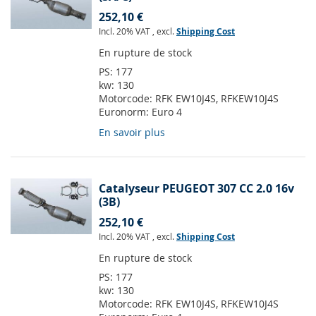
252,10 €
Incl. 20% VAT
,
excl.
Shipping Cost
En rupture de stock
PS:
177
kw:
130
Motorcode:
RFK EW10J4S, RFKEW10J4S
Euronorm:
Euro 4
En savoir plus
Catalyseur PEUGEOT 307 CC 2.0 16v
(3B)
252,10 €
Incl. 20% VAT
,
excl.
Shipping Cost
En rupture de stock
PS:
177
kw:
130
Motorcode:
RFK EW10J4S, RFKEW10J4S