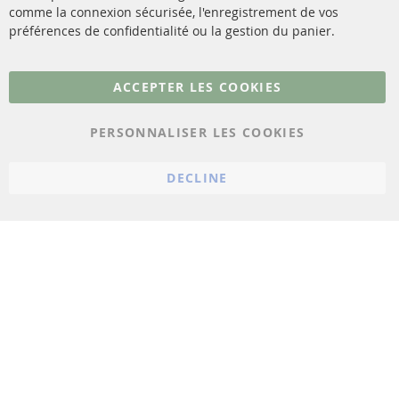
comme la connexion sécurisée, l'enregistrement de vos
Matériel de montage
Résilier le contrat
préférences de confidentialité ou la gestion du panier.
Plus de liens
ACCEPTER LES COOKIES
Protection des données
PERSONNALISER LES COOKIES
Conditions générales
Politique d'annulation
DECLINE
Mentions légales
Paramètres du cookie
© 2023 ConTra Automotive GmbH. All Rights Reserved.