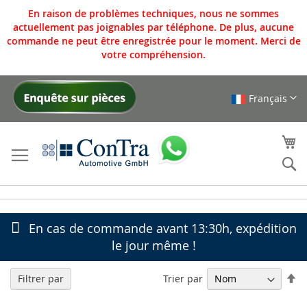
En raison de problèmes techniques, nous ne sommes
actuellement pas joignables par téléphone. De plus, aucune
commande ne peut être enregistrée pour le moment. Merci de
votre compréhension.
Français
Allez
au
contenu
Mo
Re
En cas de commande avant 13:30h, expédition
le jour même !
Pa
Trier par
Filtrer par
or
dé