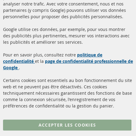
analyser notre trafic. Avec votre consentement, nous et nos
partenaires (y compris Google) pouvons utiliser vos données
+49 (0) 4533 799000
personnelles pour proposer des publicités personnalisées.
Lun-Jeu: 09 - 17, Ven 09 - 16
Google utilise ces données, par exemple, pour vous montrer
info@contra-automotive.de
des publicités plus pertinentes, mesurer vos interactions avec
facebook
instagram
les publicités et améliorer ses services.
Quick Links
Service Clients
Pour en savoir plus, consultez notre
politique de
confidentialité
et la
page de confidentialité professionnelle de
Filtres à particules diesel
à propos de nous
Google
.
(FPD)
méthodes de payement
Catalyseur (CAT)
Certains cookies sont essentiels au bon fonctionnement du site
livraison
web et ne peuvent pas être désactivés. Ces cookies
Capteurs
techniquement nécessaires garantissent des fonctions de base
Contact
comme la connexion sécurisée, l'enregistrement de vos
Matériel de montage
Résilier le contrat
préférences de confidentialité ou la gestion du panier.
Plus de liens
ACCEPTER LES COOKIES
Protection des données