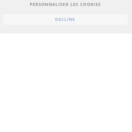
PERSONNALISER LES COOKIES
Conditions générales
Politique d'annulation
DECLINE
Mentions légales
Paramètres du cookie
© 2023 ConTra Automotive GmbH. All Rights Reserved.