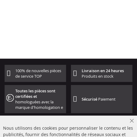
100% de nouvelles pièces
Livraison en 24 heures
de service TOP
Produits en stock
Toutes les pièces sont
certifiées et
Sécurisé
Paiement
homologuées avec la
marque d'homologation e
Cl
Nous utilisons des cookies pour personnaliser le contenu et les
Co
Ba
publicités, fournir des fonctionnalités de réseaux sociaux et