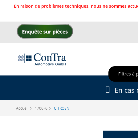
En raison de problèmes techniques, nous ne sommes actue
Allez
au
contenu
Filtres à 
En cas 
Accueil
1706F6
CITROEN