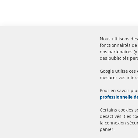
Nous utilisons des
fonctionnalités de
nos partenaires (
des publicités per
Google utilise ces
mesurer vos intera
100% de nouvelles pièces de
Livr
service TOP
Prod
Pour en savoir plu
professionnelle 
Certains cookies 
désactivés. Ces c
la connexion sécur
panier.