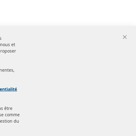
s
Close
 nous et
Cooki
Bar
proposer
nentes,
ertifiées
Sécurisé
Paiement
arque
entialité
as être
Plus de liens
base comme
gestion du
Protection des données
nt
Conditions générales