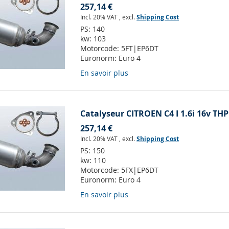
257,14 €
Incl. 20% VAT
,
excl.
Shipping Cost
PS:
140
kw:
103
Motorcode:
5FT|EP6DT
Euronorm:
Euro 4
En savoir plus
Catalyseur CITROEN C4 I 1.6i 16v THP
257,14 €
Incl. 20% VAT
,
excl.
Shipping Cost
PS:
150
kw:
110
Motorcode:
5FX|EP6DT
Euronorm:
Euro 4
En savoir plus