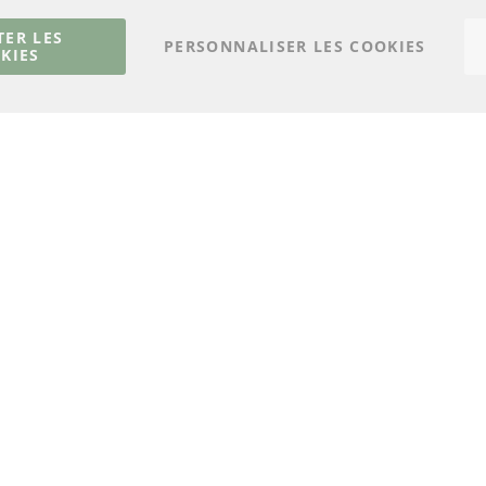
Capteurs
livraison
Matériel de montage
Contact
TER LES
PERSONNALISER LES COOKIES
KIES
Résilier le contrat
© 2023 ConTra Automotive GmbH. All Rights Reserved.