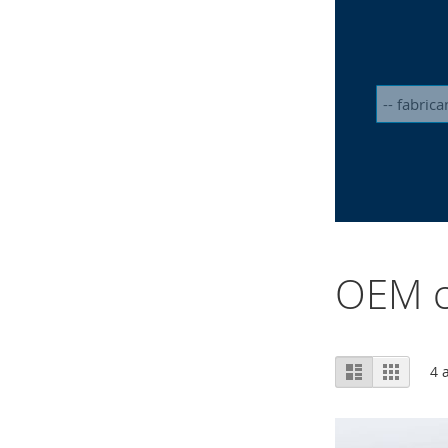
OEM c
Afficher
Liste
Grille
4
a
en