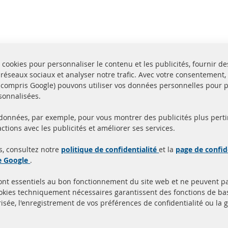
 cookies pour personnaliser le contenu et les publicités, fournir de
 réseaux sociaux et analyser notre trafic. Avec votre consentement,
y compris Google) pouvons utiliser vos données personnelles pour 
sonnalisées.
 données, par exemple, pour vous montrer des publicités plus perti
Toutes les pièces sont c
ctions avec les publicités et améliorer ses services.
aison en 24 heures
et
uits en stock
homologuées avec la m
s, consultez notre
politique de confidentialité
et la
page de confid
d'homologation e
de Google
.
sont essentiels au bon fonctionnement du site web et ne peuvent p
Quick Links
Service Clients
ookies techniquement nécessaires garantissent des fonctions de 
isée, l'enregistrement de vos préférences de confidentialité ou la 
Filtres à particules diesel (FPD)
à propos de nous
Catalyseur (CAT)
méthodes de payeme