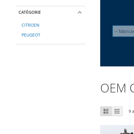
CATÉGORIE
CITROEN
PEUGEOT
OEM C
Afficher
Liste
Grille
9
a
en