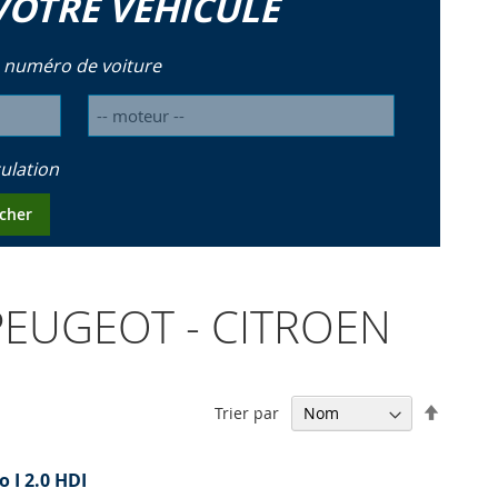
VOTRE VÉHICULE
 numéro de voiture
ulation
cher
 PEUGEOT - CITROEN
Par
Trier par
ordre
décrois
 I 2.0 HDI