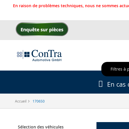
En raison de problèmes techniques, nous ne sommes actue
Allez
au
contenu
Filtres à 
En cas 
Accueil
1706S0
Sélection des véhicules