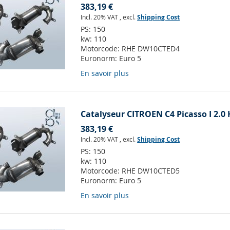
383,19 €
Incl. 20% VAT
,
excl.
Shipping Cost
PS:
150
kw:
110
Motorcode:
RHE DW10CTED4
Euronorm:
Euro 5
En savoir plus
Catalyseur CITROEN C4 Picasso I 2.0 
383,19 €
Incl. 20% VAT
,
excl.
Shipping Cost
PS:
150
kw:
110
Motorcode:
RHE DW10CTED5
Euronorm:
Euro 5
En savoir plus