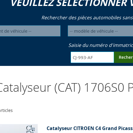
VEUILLEZ SÉLECTIONNER 
Rechercher des pièces automobiles sans
Saisie du numéro d'immatric
Recher
atalyseur (CAT) 1706S0
rticles
Catalyseur CITROEN C4 Grand Picasso