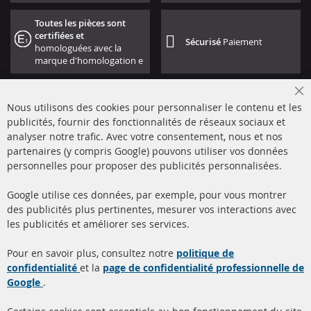
Toutes les pièces sont
certifiées et
Sécurisé
Paiement
homologuées avec la
marque d'homologation e
Cl
Nous utilisons des cookies pour personnaliser le contenu et les
Co
Ba
publicités, fournir des fonctionnalités de réseaux sociaux et
analyser notre trafic. Avec votre consentement, nous et nos
partenaires (y compris Google) pouvons utiliser vos données
+49 (0) 4533 799000
personnelles pour proposer des publicités personnalisées.
Lun-Jeu: 09 - 17, Ven 09 - 16
Google utilise ces données, par exemple, pour vous montrer
info@contra-automotive.de
des publicités plus pertinentes, mesurer vos interactions avec
facebook
instagram
les publicités et améliorer ses services.
Quick Links
Service Clients
Pour en savoir plus, consultez notre
politique de
confidentialité
et la
page de confidentialité professionnelle de
Filtres à particules diesel
à propos de nous
Google
.
(FPD)
méthodes de payement
Catalyseur (CAT)