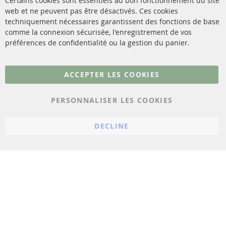
Certains cookies sont essentiels au bon fonctionnement du site
livraison
web et ne peuvent pas être désactivés. Ces cookies
Capteurs
techniquement nécessaires garantissent des fonctions de base
Contact
comme la connexion sécurisée, l'enregistrement de vos
Matériel de montage
Résilier le contrat
préférences de confidentialité ou la gestion du panier.
Plus de liens
ACCEPTER LES COOKIES
Protection des données
PERSONNALISER LES COOKIES
Conditions générales
Politique d'annulation
DECLINE
Mentions légales
Paramètres du cookie
© 2023 ConTra Automotive GmbH. All Rights Reserved.