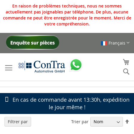
En raison de problèmes techniques, nous ne sommes
actuellement pas joignables par téléphone. De plus, aucune
commande ne peut être enregistrée pour le moment. Merci de
votre compréhension.
Français
Allez
au
contenu
Mo
Re
En cas de commande avant 13:30h, expédition
le jour même !
Pa
Trier par
Filtrer par
or
dé