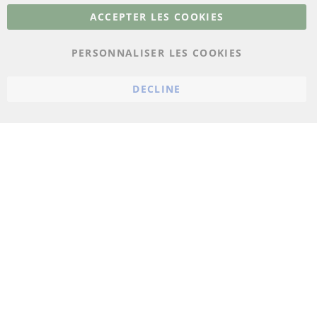
Plus de liens
ACCEPTER LES COOKIES
Protection des données
PERSONNALISER LES COOKIES
Conditions générales
Politique d'annulation
DECLINE
Mentions légales
Paramètres du cookie
© 2023 ConTra Automotive GmbH. All Rights Reserved.