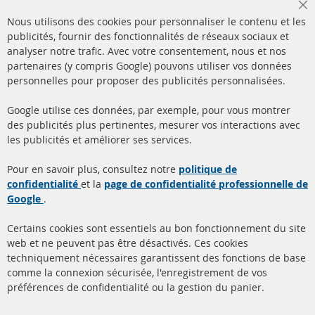
Cl
Nous utilisons des cookies pour personnaliser le contenu et les
Co
Ba
publicités, fournir des fonctionnalités de réseaux sociaux et
analyser notre trafic. Avec votre consentement, nous et nos
partenaires (y compris Google) pouvons utiliser vos données
+49 (0) 4533 799000
personnelles pour proposer des publicités personnalisées.
Lun-Jeu: 09 - 17, Ven 09 - 16
Google utilise ces données, par exemple, pour vous montrer
info@contra-automotive.de
des publicités plus pertinentes, mesurer vos interactions avec
facebook
instagram
les publicités et améliorer ses services.
Quick Links
Service Clients
Pour en savoir plus, consultez notre
politique de
confidentialité
et la
page de confidentialité professionnelle de
Filtres à particules diesel
à propos de nous
Google
.
(FPD)
méthodes de payement
Catalyseur (CAT)
Certains cookies sont essentiels au bon fonctionnement du site
livraison
web et ne peuvent pas être désactivés. Ces cookies
Capteurs
techniquement nécessaires garantissent des fonctions de base
Contact
comme la connexion sécurisée, l'enregistrement de vos
Matériel de montage
Résilier le contrat
préférences de confidentialité ou la gestion du panier.