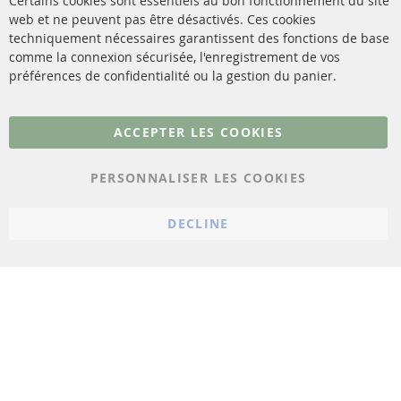
Certains cookies sont essentiels au bon fonctionnement du site
livraison
web et ne peuvent pas être désactivés. Ces cookies
Capteurs
techniquement nécessaires garantissent des fonctions de base
Contact
comme la connexion sécurisée, l'enregistrement de vos
Matériel de montage
Résilier le contrat
préférences de confidentialité ou la gestion du panier.
Plus de liens
ACCEPTER LES COOKIES
Protection des données
PERSONNALISER LES COOKIES
Conditions générales
Politique d'annulation
DECLINE
Mentions légales
Paramètres du cookie
© 2023 ConTra Automotive GmbH. All Rights Reserved.