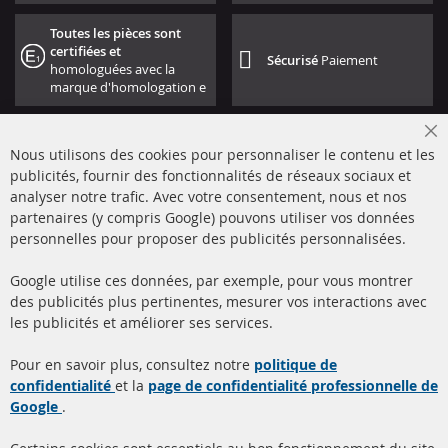
Toutes les pièces sont
certifiées et
Sécurisé
Paiement
homologuées avec la
marque d'homologation e
Cl
Nous utilisons des cookies pour personnaliser le contenu et les
Co
Ba
publicités, fournir des fonctionnalités de réseaux sociaux et
analyser notre trafic. Avec votre consentement, nous et nos
partenaires (y compris Google) pouvons utiliser vos données
+49 (0) 4533 799000
personnelles pour proposer des publicités personnalisées.
Lun-Jeu: 09 - 17, Ven 09 - 16
Google utilise ces données, par exemple, pour vous montrer
info@contra-automotive.de
des publicités plus pertinentes, mesurer vos interactions avec
facebook
instagram
les publicités et améliorer ses services.
Quick Links
Service Clients
Pour en savoir plus, consultez notre
politique de
confidentialité
et la
page de confidentialité professionnelle de
Filtres à particules diesel
à propos de nous
Google
.
(FPD)
méthodes de payement
Catalyseur (CAT)