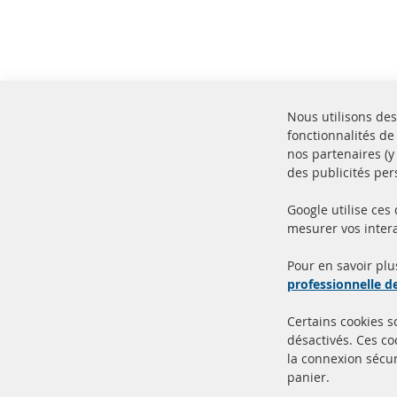
Nous utilisons des
fonctionnalités de
nos partenaires (
des publicités per
Google utilise ces
mesurer vos intera
100% de nouvelles pièces de
Livr
service TOP
Prod
Pour en savoir plu
professionnelle 
Certains cookies 
désactivés. Ces c
la connexion sécur
panier.