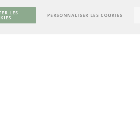
Capteurs
livraison
Matériel de montage
Contact
TER LES
PERSONNALISER LES COOKIES
KIES
Résilier le contrat
© 2023 ConTra Automotive GmbH. All Rights Reserved.