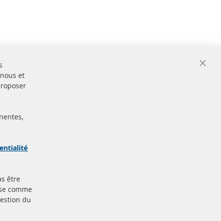
s
Close
 nous et
Cooki
Bar
proposer
nentes,
ertifiées
Sécurisé
Paiement
arque
entialité
as être
Plus de liens
base comme
gestion du
Protection des données
nt
Conditions générales