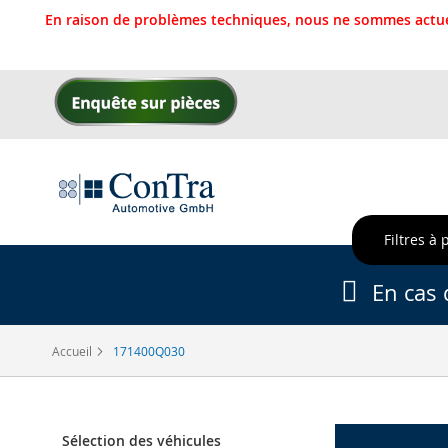
En raison de problèmes techniques, nous ne sommes actue
Allez
au
contenu
Filtres à 
En cas 
Accueil
171400Q030
Sélection des véhicules