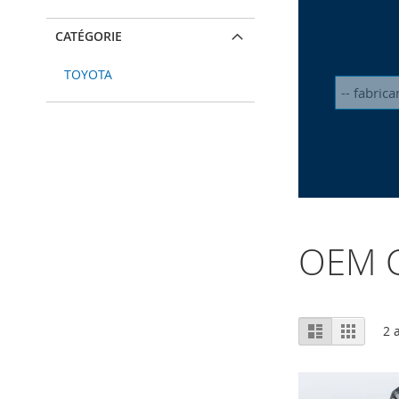
CATÉGORIE
TOYOTA
OEM C
Afficher
Liste
Grille
2
a
en