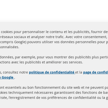
 cookies pour personnaliser le contenu et les publicités, fournir de
 réseaux sociaux et analyser notre trafic. Avec votre consentement,
y compris Google) pouvons utiliser vos données personnelles pour 
sonnalisées.
 données, par exemple, pour vous montrer des publicités plus perti
Toutes les pièces sont c
ctions avec les publicités et améliorer ses services.
aison en 24 heures
et
uits en stock
homologuées avec la m
s, consultez notre
politique de confidentialité
et la
page de confid
d'homologation e
de Google
.
sont essentiels au bon fonctionnement du site web et ne peuvent p
Quick Links
Service Clients
ookies techniquement nécessaires garantissent des fonctions de 
isée, l'enregistrement de vos préférences de confidentialité ou la 
Filtres à particules diesel (FPD)
à propos de nous
Catalyseur (CAT)
méthodes de payeme