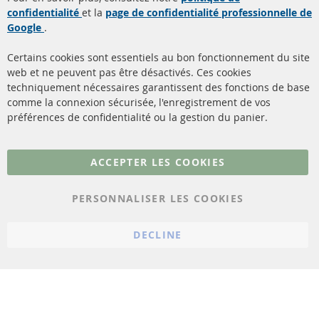
confidentialité
et la
page de confidentialité professionnelle de
Filtres à particules diesel
à propos de nous
Google
.
(FPD)
méthodes de payement
Catalyseur (CAT)
Certains cookies sont essentiels au bon fonctionnement du site
livraison
web et ne peuvent pas être désactivés. Ces cookies
Capteurs
techniquement nécessaires garantissent des fonctions de base
Contact
comme la connexion sécurisée, l'enregistrement de vos
Matériel de montage
Résilier le contrat
préférences de confidentialité ou la gestion du panier.
Plus de liens
ACCEPTER LES COOKIES
Protection des données
PERSONNALISER LES COOKIES
Conditions générales
Politique d'annulation
DECLINE
Mentions légales
Paramètres du cookie