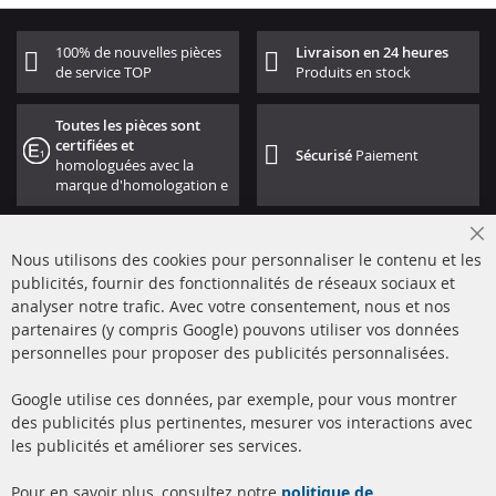
100% de nouvelles pièces
Livraison en 24 heures
de service TOP
Produits en stock
Toutes les pièces sont
certifiées et
Sécurisé
Paiement
homologuées avec la
marque d'homologation e
Cl
Nous utilisons des cookies pour personnaliser le contenu et les
Co
Ba
publicités, fournir des fonctionnalités de réseaux sociaux et
analyser notre trafic. Avec votre consentement, nous et nos
partenaires (y compris Google) pouvons utiliser vos données
+49 (0) 4533 799000
personnelles pour proposer des publicités personnalisées.
Lun-Jeu: 09 - 17, Ven 09 - 16
Google utilise ces données, par exemple, pour vous montrer
info@contra-automotive.de
des publicités plus pertinentes, mesurer vos interactions avec
facebook
instagram
les publicités et améliorer ses services.
Quick Links
Service Clients
Pour en savoir plus, consultez notre
politique de