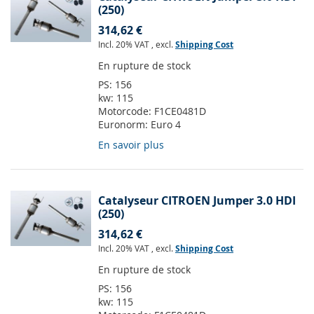
(250)
314,62 €
Incl. 20% VAT
,
excl.
Shipping Cost
En rupture de stock
PS:
156
kw:
115
Motorcode:
F1CE0481D
Euronorm:
Euro 4
En savoir plus
Catalyseur CITROEN Jumper 3.0 HDI
(250)
314,62 €
Incl. 20% VAT
,
excl.
Shipping Cost
En rupture de stock
PS:
156
kw:
115