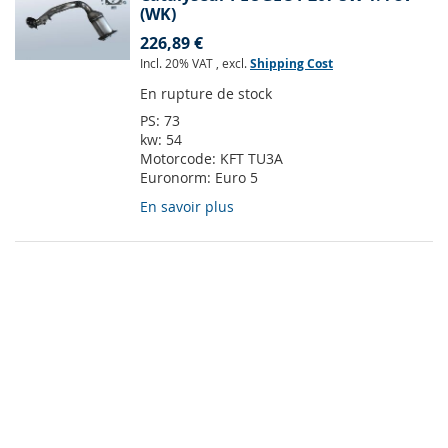
(WK)
226,89 €
Incl. 20% VAT
,
excl.
Shipping Cost
En rupture de stock
PS:
73
kw:
54
Motorcode:
KFT TU3A
Euronorm:
Euro 5
En savoir plus