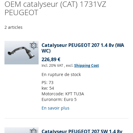
OEM catalyseur (CAT) 1731VZ
PEUGEOT
2
articles
Catalyseur PEUGEOT 207 1.4 8v (WA
WC)
226,89 €
Incl. 20% VAT
,
excl.
Shipping Cost
En rupture de stock
PS:
73
kw:
54
Motorcode:
KFT TU3A
Euronorm:
Euro 5
En savoir plus
Catalyseur PEUGEOT 207 SW 1.4 8v