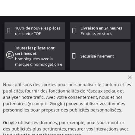
100% de nouvelles pièces
Livraison en 24 heures
de service TOP
Produits en stock
Toutes les pièces sont
certifiées et
Sécurisé
Paiement
homologuées avec la
marque d'homologation e
Cl
Nous utilisons des cookies pour personnaliser le contenu et les
Co
Ba
publicités, fournir des fonctionnalités de réseaux sociaux et
analyser notre trafic. Avec votre consentement, nous et nos
partenaires (y compris Google) pouvons utiliser vos données
+49 (0) 4533 799000
personnelles pour proposer des publicités personnalisées.
Lun-Jeu: 09 - 17, Ven 09 - 16
Google utilise ces données, par exemple, pour vous montrer
info@contra-automotive.de
des publicités plus pertinentes, mesurer vos interactions avec
facebook
instagram