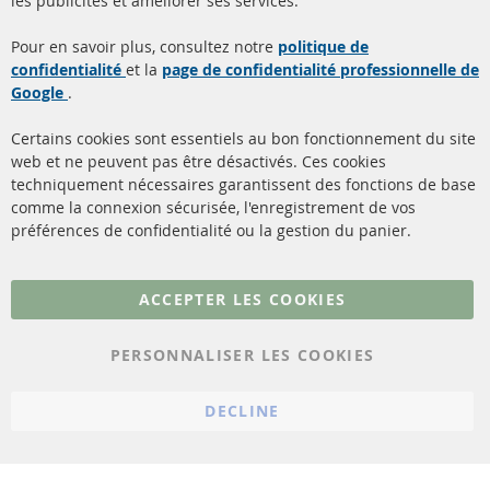
les publicités et améliorer ses services.
Quick Links
Service Clients
Pour en savoir plus, consultez notre
politique de
confidentialité
et la
page de confidentialité professionnelle de
Filtres à particules diesel
à propos de nous
Google
.
(FPD)
méthodes de payement
Catalyseur (CAT)
Certains cookies sont essentiels au bon fonctionnement du site
livraison
web et ne peuvent pas être désactivés. Ces cookies
Capteurs
techniquement nécessaires garantissent des fonctions de base
Contact
comme la connexion sécurisée, l'enregistrement de vos
Matériel de montage
Résilier le contrat
préférences de confidentialité ou la gestion du panier.
Plus de liens
ACCEPTER LES COOKIES
Protection des données
PERSONNALISER LES COOKIES
Conditions générales
Politique d'annulation
DECLINE
Mentions légales
Paramètres du cookie