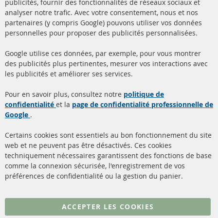
Ba
publicités, fournir des fonctionnalités de réseaux sociaux et
analyser notre trafic. Avec votre consentement, nous et nos
partenaires (y compris Google) pouvons utiliser vos données
+49 (0) 4533 799000
personnelles pour proposer des publicités personnalisées.
Lun-Jeu: 09 - 17, Ven 09 - 16
Google utilise ces données, par exemple, pour vous montrer
info@contra-automotive.de
des publicités plus pertinentes, mesurer vos interactions avec
facebook
instagram
les publicités et améliorer ses services.
Quick Links
Service Clients
Pour en savoir plus, consultez notre
politique de
confidentialité
et la
page de confidentialité professionnelle de
Filtres à particules diesel
à propos de nous
Google
.
(FPD)
méthodes de payement
Catalyseur (CAT)
Certains cookies sont essentiels au bon fonctionnement du site
livraison
web et ne peuvent pas être désactivés. Ces cookies
Capteurs
techniquement nécessaires garantissent des fonctions de base
Contact
comme la connexion sécurisée, l'enregistrement de vos
Matériel de montage
Résilier le contrat
préférences de confidentialité ou la gestion du panier.
Plus de liens
ACCEPTER LES COOKIES