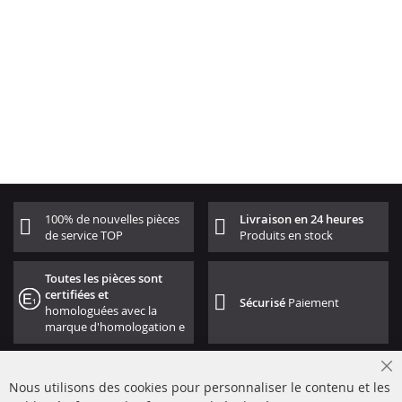
100% de nouvelles pièces
Livraison en 24 heures
de service TOP
Produits en stock
Toutes les pièces sont
certifiées et
Sécurisé
Paiement
homologuées avec la
marque d'homologation e
Cl
Nous utilisons des cookies pour personnaliser le contenu et les
Co