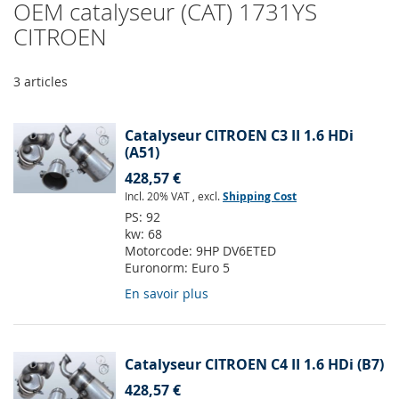
OEM catalyseur (CAT) 1731YS
CITROEN
3
articles
Catalyseur CITROEN C3 II 1.6 HDi
(A51)
428,57 €
Incl. 20% VAT
,
excl.
Shipping Cost
PS:
92
kw:
68
Motorcode:
9HP DV6ETED
Euronorm:
Euro 5
En savoir plus
Catalyseur CITROEN C4 II 1.6 HDi (B7)
428,57 €