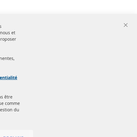
s
Close
 nous et
Cooki
Bar
proposer
nentes,
ertifiées
Sécurisé
Paiement
arque
entialité
as être
Plus de liens
base comme
gestion du
Protection des données
nt
Conditions générales
Politique d'annulation
Mentions légales