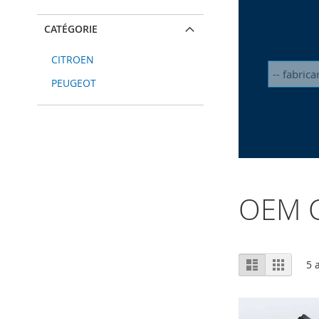
CATÉGORIE
CITROEN
PEUGEOT
OEM C
Afficher
Liste
Grille
5
a
en