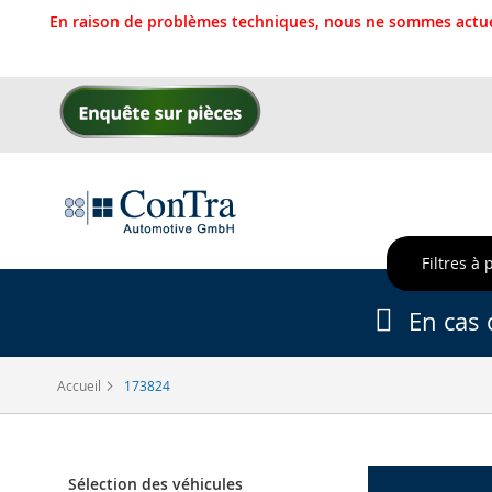
En raison de problèmes techniques, nous ne sommes actue
Allez
au
contenu
Filtres à 
En cas 
Accueil
173824
Sélection des véhicules