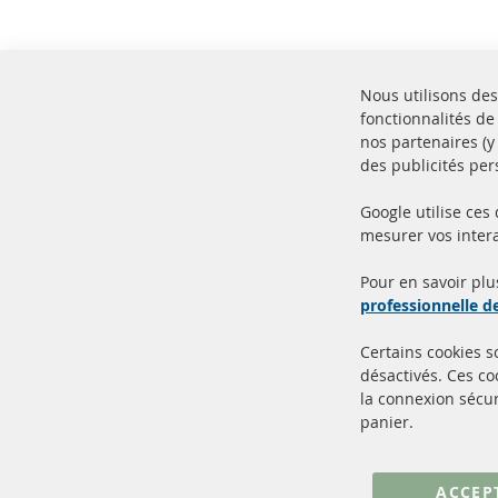
Nous utilisons des
fonctionnalités de
nos partenaires (
des publicités per
Google utilise ces
mesurer vos intera
100% de nouvelles pièces de
Livr
service TOP
Prod
Pour en savoir plu
professionnelle 
Certains cookies 
désactivés. Ces c
la connexion sécur
panier.
+49 (0) 4533 799000
Lun-Jeu: 09 - 17, Ven 09 - 16
ACCEP