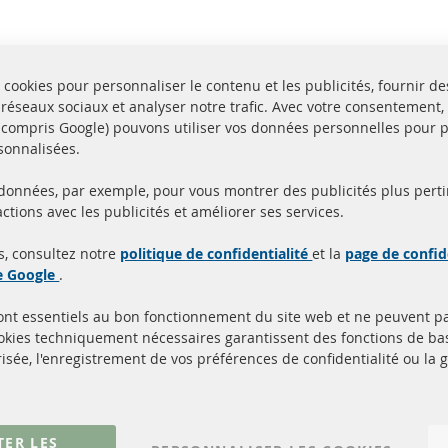
 cookies pour personnaliser le contenu et les publicités, fournir de
 réseaux sociaux et analyser notre trafic. Avec votre consentement,
y compris Google) pouvons utiliser vos données personnelles pour 
sonnalisées.
 données, par exemple, pour vous montrer des publicités plus perti
Toutes les pièces sont c
ctions avec les publicités et améliorer ses services.
aison en 24 heures
et
uits en stock
homologuées avec la m
s, consultez notre
politique de confidentialité
et la
page de confid
d'homologation e
de Google
.
sont essentiels au bon fonctionnement du site web et ne peuvent p
Quick Links
Service Clients
ookies techniquement nécessaires garantissent des fonctions de 
isée, l'enregistrement de vos préférences de confidentialité ou la 
Filtres à particules diesel (FPD)
à propos de nous
Catalyseur (CAT)
méthodes de payeme
Capteurs
livraison
Matériel de montage
Contact
TER LES