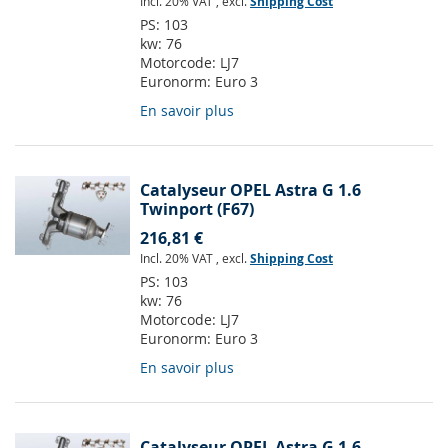
Incl. 20% VAT
,
excl.
Shipping Cost
PS:
103
kw:
76
Motorcode:
LJ7
Euronorm:
Euro 3
En savoir plus
Catalyseur OPEL Astra G 1.6
Twinport (F67)
216,81 €
Incl. 20% VAT
,
excl.
Shipping Cost
PS:
103
kw:
76
Motorcode:
LJ7
Euronorm:
Euro 3
En savoir plus
Catalyseur OPEL Astra G 1.6