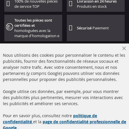
100% de nouvelles pièces
Livraison en 24 heures
de service TOP
Produits en stock
Toutes les pièces sont
certifiées et
Sécurisé
Paiement
homologuées avec la
marque d'homologation e
Cl
Nous utilisons des cookies pour personnaliser le contenu et les
Co
Ba
publicités, fournir des fonctionnalités de réseaux sociaux et
analyser notre trafic. Avec votre consentement, nous et nos
partenaires (y compris Google) pouvons utiliser vos données
+49 (0) 4533 799000
personnelles pour proposer des publicités personnalisées.
Lun-Jeu: 09 - 17, Ven 09 - 16
Google utilise ces données, par exemple, pour vous montrer
info@contra-automotive.de
des publicités plus pertinentes, mesurer vos interactions avec
facebook
instagram
les publicités et améliorer ses services.
Quick Links
Service Clients
Pour en savoir plus, consultez notre
politique de
confidentialité
et la
page de confidentialité professionnelle de
Filtres à particules diesel
à propos de nous
Google
.