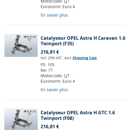
Motorcode:
LJ7
Euronorm:
Euro 4
En savoir plus
Catalyseur OPEL Astra H Caravan 1.6
Twinport (F35)
216,81 €
Incl. 20% VAT
,
excl.
Shipping Cost
PS:
105
kw:
77
Motorcode:
LJ7
Euronorm:
Euro 4
En savoir plus
Catalyseur OPEL Astra H GTC 1.6
Twinport (F08)
216,81 €