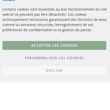
(FPD)
méthodes de payement
Catalyseur (CAT)
Certains cookies sont essentiels au bon fonctionnement du site
livraison
web et ne peuvent pas être désactivés. Ces cookies
Capteurs
techniquement nécessaires garantissent des fonctions de base
Contact
comme la connexion sécurisée, l'enregistrement de vos
Matériel de montage
Résilier le contrat
préférences de confidentialité ou la gestion du panier.
Plus de liens
ACCEPTER LES COOKIES
Protection des données
PERSONNALISER LES COOKIES
Conditions générales
Politique d'annulation
DECLINE
Mentions légales
Paramètres du cookie
© 2023 ConTra Automotive GmbH. All Rights Reserved.