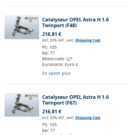
Catalyseur OPEL Astra H 1.6
Twinport (F48)
216,81 €
Incl. 20% VAT
,
excl.
Shipping Cost
PS:
105
kw:
77
Motorcode:
LJ7
Euronorm:
Euro 4
En savoir plus
Catalyseur OPEL Astra H 1.6
Twinport (F67)
216,81 €
Incl. 20% VAT
,
excl.
Shipping Cost
PS:
105
kw:
77