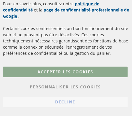
Pour en savoir plus, consultez notre
politique de
confidentialité
et la
page de confidentialité professionnelle de
Filtres à particules diesel
à propos de nous
Google
.
(FPD)
méthodes de payement
Catalyseur (CAT)
Certains cookies sont essentiels au bon fonctionnement du site
livraison
web et ne peuvent pas être désactivés. Ces cookies
Capteurs
techniquement nécessaires garantissent des fonctions de base
Contact
comme la connexion sécurisée, l'enregistrement de vos
Matériel de montage
Résilier le contrat
préférences de confidentialité ou la gestion du panier.
Plus de liens
ACCEPTER LES COOKIES
Protection des données
PERSONNALISER LES COOKIES
Conditions générales
Politique d'annulation
DECLINE
Mentions légales
Paramètres du cookie