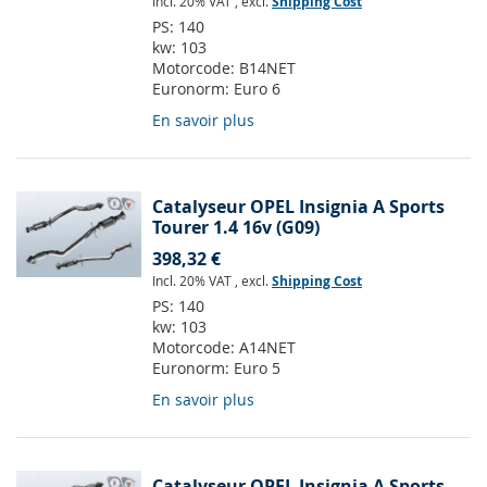
Incl. 20% VAT
,
excl.
Shipping Cost
PS:
140
kw:
103
Motorcode:
B14NET
Euronorm:
Euro 6
En savoir plus
Catalyseur OPEL Insignia A Sports
Tourer 1.4 16v (G09)
398,32 €
Incl. 20% VAT
,
excl.
Shipping Cost
PS:
140
kw:
103
Motorcode:
A14NET
Euronorm:
Euro 5
En savoir plus
Catalyseur OPEL Insignia A Sports