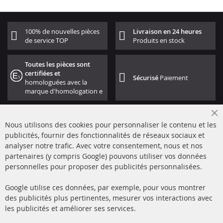
100% de nouvelles pièces
Livraison en 24 heures
de service TOP
Produits en stock
Toutes les pièces sont
certifiées et
Sécurisé
Paiement
homologuées avec la
marque d'homologation e
Cl
Nous utilisons des cookies pour personnaliser le contenu et les
Co
Ba
publicités, fournir des fonctionnalités de réseaux sociaux et
analyser notre trafic. Avec votre consentement, nous et nos
partenaires (y compris Google) pouvons utiliser vos données
+49 (0) 4533 799000
personnelles pour proposer des publicités personnalisées.
Lun-Jeu: 09 - 17, Ven 09 - 16
Google utilise ces données, par exemple, pour vous montrer
info@contra-automotive.de
des publicités plus pertinentes, mesurer vos interactions avec
facebook
instagram
les publicités et améliorer ses services.
Quick Links
Service Clients