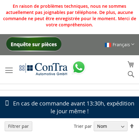
En raison de problèmes techniques, nous ne sommes
actuellement pas joignables par téléphone. De plus, aucune
commande ne peut être enregistrée pour le moment. Merci de
votre compréhension.
Français
Allez
au
contenu
Mo
Re
En cas de commande avant 13:30h, expédition
le jour même !
Pa
Trier par
Filtrer par
or
dé