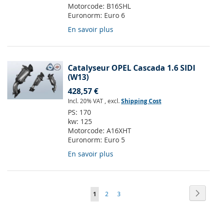
Motorcode:
B16SHL
Euronorm:
Euro 6
En savoir plus
Catalyseur OPEL Cascada 1.6 SIDI
(W13)
428,57 €
Incl. 20% VAT
,
excl.
Shipping Cost
PS:
170
kw:
125
Motorcode:
A16XHT
Euronorm:
Euro 5
En savoir plus
Page
Page
Suiva
Vous
Page
Page
1
2
3
lisez