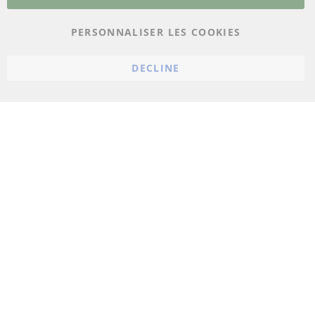
Protection des données
PERSONNALISER LES COOKIES
Conditions générales
Politique d'annulation
DECLINE
Mentions légales
Paramètres du cookie
© 2023 ConTra Automotive GmbH. All Rights Reserved.