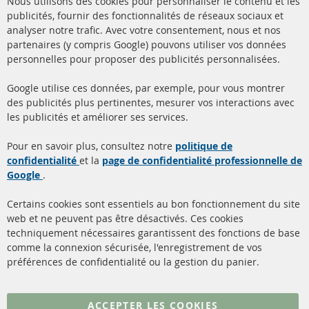
Nous utilisons des cookies pour personnaliser le contenu et les
Co
Ba
publicités, fournir des fonctionnalités de réseaux sociaux et
analyser notre trafic. Avec votre consentement, nous et nos
partenaires (y compris Google) pouvons utiliser vos données
+49 (0) 4533 799000
personnelles pour proposer des publicités personnalisées.
Lun-Jeu: 09 - 17, Ven 09 - 16
Google utilise ces données, par exemple, pour vous montrer
info@contra-automotive.de
des publicités plus pertinentes, mesurer vos interactions avec
facebook
instagram
les publicités et améliorer ses services.
Quick Links
Service Clients
Pour en savoir plus, consultez notre
politique de
confidentialité
et la
page de confidentialité professionnelle de
Filtres à particules diesel
à propos de nous
Google
.
(FPD)
méthodes de payement
Catalyseur (CAT)
Certains cookies sont essentiels au bon fonctionnement du site
livraison
web et ne peuvent pas être désactivés. Ces cookies
Capteurs
techniquement nécessaires garantissent des fonctions de base
Contact
comme la connexion sécurisée, l'enregistrement de vos
Matériel de montage
Résilier le contrat
préférences de confidentialité ou la gestion du panier.
Plus de liens
ACCEPTER LES COOKIES