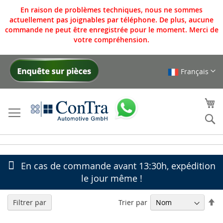
En raison de problèmes techniques, nous ne sommes
actuellement pas joignables par téléphone. De plus, aucune
commande ne peut être enregistrée pour le moment. Merci de
votre compréhension.
Français
Allez
au
contenu
Mo
Re
En cas de commande avant 13:30h, expédition
le jour même !
Pa
Trier par
Filtrer par
or
dé