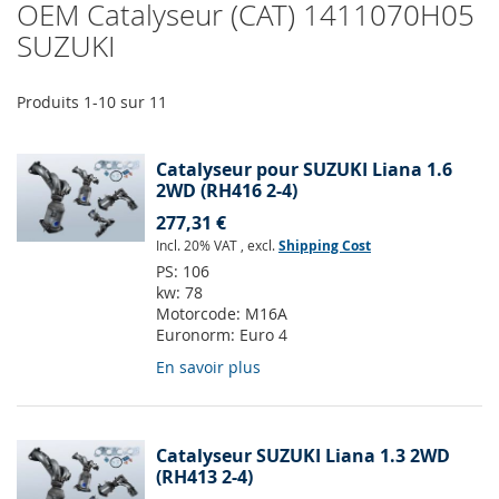
OEM Catalyseur (CAT) 1411070H05
SUZUKI
Produits
1
-
10
sur
11
Catalyseur pour SUZUKI Liana 1.6
2WD (RH416 2-4)
277,31 €
Incl. 20% VAT
,
excl.
Shipping Cost
PS:
106
kw:
78
Motorcode:
M16A
Euronorm:
Euro 4
En savoir plus
Catalyseur SUZUKI Liana 1.3 2WD
(RH413 2-4)