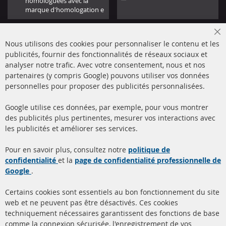
homologuées avec la
marque d'homologation e
Cl
Nous utilisons des cookies pour personnaliser le contenu et les
Co
Ba
publicités, fournir des fonctionnalités de réseaux sociaux et
analyser notre trafic. Avec votre consentement, nous et nos
partenaires (y compris Google) pouvons utiliser vos données
+49 (0) 4533 799000
personnelles pour proposer des publicités personnalisées.
Lun-Jeu: 09 - 17, Ven 09 - 16
Google utilise ces données, par exemple, pour vous montrer
info@contra-automotive.de
des publicités plus pertinentes, mesurer vos interactions avec
facebook
instagram
les publicités et améliorer ses services.
Quick Links
Service Clients
Pour en savoir plus, consultez notre
politique de
confidentialité
et la
page de confidentialité professionnelle de
Filtres à particules diesel
à propos de nous
Google
.
(FPD)
méthodes de payement
Catalyseur (CAT)
Certains cookies sont essentiels au bon fonctionnement du site
livraison
web et ne peuvent pas être désactivés. Ces cookies
Capteurs
techniquement nécessaires garantissent des fonctions de base
Contact
comme la connexion sécurisée, l'enregistrement de vos