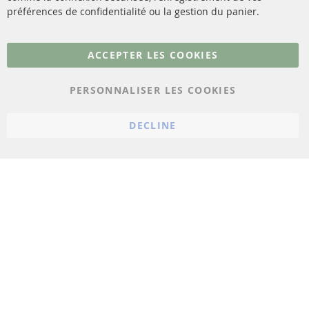
Matériel de montage
Résilier le contrat
préférences de confidentialité ou la gestion du panier.
Plus de liens
ACCEPTER LES COOKIES
Protection des données
PERSONNALISER LES COOKIES
Conditions générales
Politique d'annulation
DECLINE
Mentions légales
Paramètres du cookie
© 2023 ConTra Automotive GmbH. All Rights Reserved.