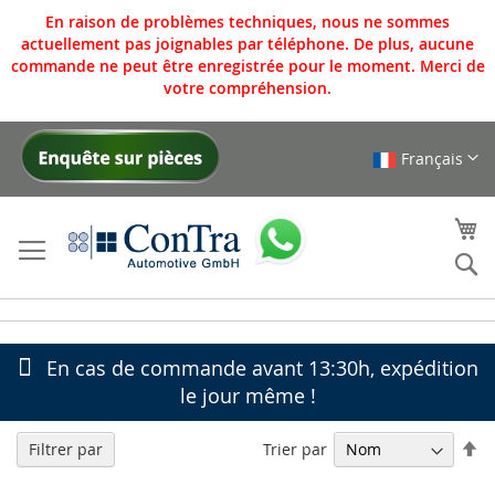
En raison de problèmes techniques, nous ne sommes
actuellement pas joignables par téléphone. De plus, aucune
commande ne peut être enregistrée pour le moment. Merci de
votre compréhension.
Français
Allez
au
contenu
Mo
Re
En cas de commande avant 13:30h, expédition
le jour même !
Pa
Trier par
Filtrer par
or
dé